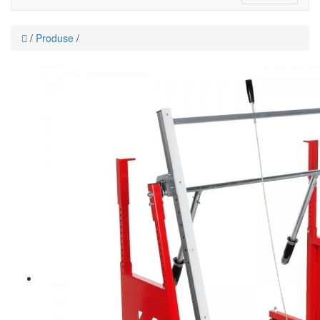
navigati
/
Produse
/