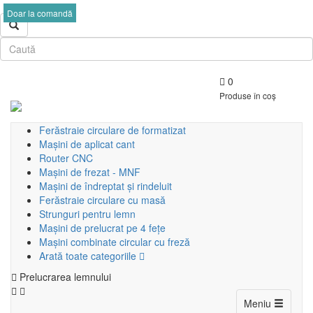
Doar la comandă
0
Produse în coș
Ferăstraie circulare de formatizat
Mașini de aplicat cant
Router CNC
Mașini de frezat - MNF
Mașini de îndreptat și rindeluit
Ferăstraie circulare cu masă
Strunguri pentru lemn
Mașini de prelucrat pe 4 fețe
Mașini combinate circular cu freză
Arată toate categoriile
Prelucrarea lemnului
Toggle
Meniu