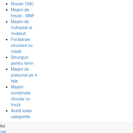
Router CNC
Mașini de
frezat - MNF
Mașini de
îndreptat și
rindeluit
Ferăstraie
circulare cu
masă
Strunguri
pentru lemn
Mașini de
prelucrat pe 4
fețe
Mașini
combinate
circular cu
freză
Arată toate
categoriile
lui
izat