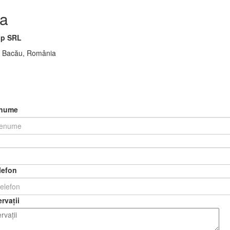
a
p SRL
00 Bacău, România
enume
lefon
rvații