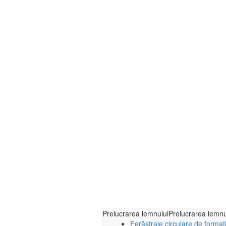
Prelucrarea lemnului
Prelucrarea lemnu
Ferăstraie circulare de format