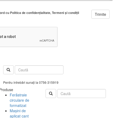
cord cu
Politica de confidenţialitate
Termeni şi condiţii
Trimite
Pentru întrebări sunați la 0756-315919
Produse
Ferăstraie
circulare de
formatizat
Mașini de
aplicat cant