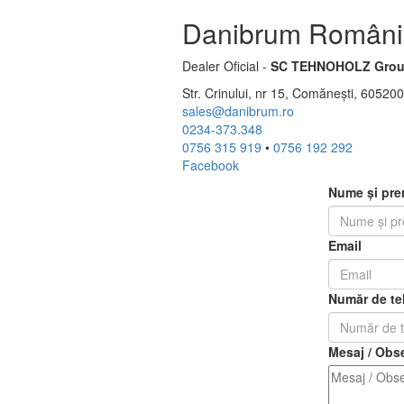
Danibrum Români
Dealer Oficial -
SC TEHNOHOLZ Grou
Str. Crinului, nr 15, Comănești, 6052
sales@danibrum.ro
0234-373.348
0756 315 919
•
0756 192 292
Facebook
Nume și pr
Email
Număr de te
Mesaj / Obse