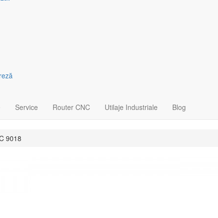
freză
e
Service
Router CNC
Utilaje Industriale
Blog
C 9018