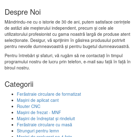
Despre Noi
Mândrindu-ne cu o istorie de 30 de ani, putem satisface cerințele
de astăzi ale meșterului independent, precum și cele ale
utilizatorului profesionist cu gama noastră largă de produse atent
selecționate. Desigur, vă sprijinim în găsirea produsului potrivit
pentru nevoile dumneavoastră și pentru bugetul dumneavoastră.
Pentru întrebări și sfaturi, vă rugăm să ne contactați în timpul
programului nostru de lucru prin telefon, e-mail sau față în față în
biroul nostru.
Categorii
Ferăstraie circulare de formatizat
Mașini de aplicat cant
Router CNC
Mașini de frezat - MNF
Mașini de îndreptat și rindeluit
Ferăstraie circulare cu masă
Strunguri pentru lemn
Mașini de prelucrat pe 4 fețe