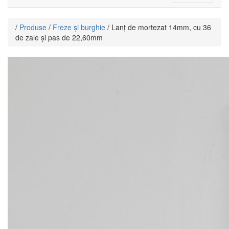
navigati
/
Produse
/
Freze și burghie
/ Lanț de mortezat 14mm, cu 36
de zale și pas de 22,60mm