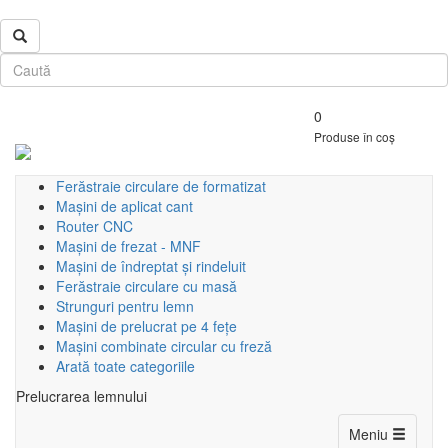
0
Produse în coș
Ferăstraie circulare de formatizat
Mașini de aplicat cant
Router CNC
Mașini de frezat - MNF
Mașini de îndreptat și rindeluit
Ferăstraie circulare cu masă
Strunguri pentru lemn
Mașini de prelucrat pe 4 fețe
Mașini combinate circular cu freză
Arată toate categoriile
Prelucrarea lemnului
Toggle
Meniu