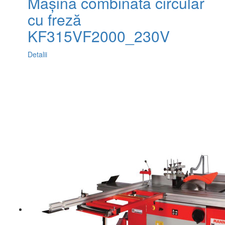
Mașină combinată circular
cu freză
KF315VF2000_230V
Detalii