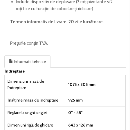
Include dispozitiv de deplasare (2 roți pivotante și 2
roți fixe cu funcție de coborâre și ridicare)
Termen informativ de livrare, 20 zile lucrătoare.
Prețurile conțin TVA.
Informații tehnice
Îndreptare
Dimensiuni masă de
1075 x 305 mm
îndreptare
Înălțime masă de îndreptare
925 mm
Reglare la unghi a riglei
0° - 45°
Dimeniuni riglă de ghidare
643 x 126 mm