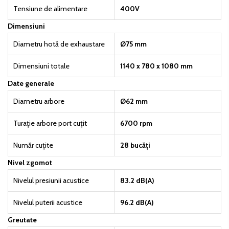
Tensiune de alimentare
400V
Dimensiuni
Diametru hotă de exhaustare
Ø75 mm
Dimensiuni totale
1140 x 780 x 1080 mm
Date generale
Diametru arbore
Ø62 mm
Turație arbore port cuțit
6700 rpm
Număr cuțite
28 bucăți
Nivel zgomot
Nivelul presiunii acustice
83.2 dB(A)
Nivelul puterii acustice
96.2 dB(A)
Greutate