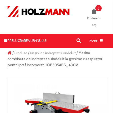
0
Produse în
coș
PRELUCRAREA LEMNULUI
Toggle
Meniu
navigati
/
Produse
/
Mașini de îndreptat și rindeluit
/ Masina
combinata de indreptat si rindeluit la grosime cu aspirator
pentru praf incorporat HOB305ABS_400V