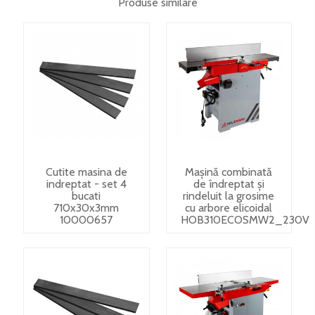
Produse similare
Cutite masina de
Mașină combinată
indreptat - set 4
de îndreptat și
bucati
rindeluit la grosime
710x30x3mm
cu arbore elicoidal
10000657
HOB310ECOSMW2_230V