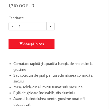
1,310.00 EUR
Cantitate
-
+
Adaugă în coş
Comutare rapidă și ușoară la funcția de rindeluire la
grosime
Sac colector de praf pentru schimbarea comodă a
sacului
Masă solidă din aluminiu turnat sub presiune
Riglă de ghidare înclinabilă, din aluminiu
Avansul la rindeluirea pentru grosime poate fi
dezactivat