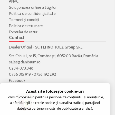
ANPC
Soluționarea online a litigiilor
Politica de confidenţialitate
Termeni şi condiţii
Politica de returnare
Formular de retur
Contact
Dealer Oficial -
SC TEHNOHOLZ Group SRL
Str. Crinului, nr 15, Comănești, 605200 Bacău, România
sales@danibrum.ro
0234-373.348
0756 315 919
•
0756 192 292
Facebook
Acest site folosește cookie-uri
Folosim cookie-uri pentru a personaliza conținutul și anunțurile,
a oferi funcții de rețele sociale și a analiza traficul, partajând
datele cu partenerii noștri de publicitate și analiză.