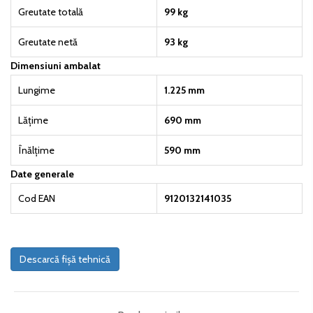
Greutate totală
99 kg
Greutate netă
93 kg
Dimensiuni ambalat
Lungime
1.225 mm
Lățime
690 mm
Înălțime
590 mm
Date generale
Cod EAN
9120132141035
Descarcă fișă tehnică