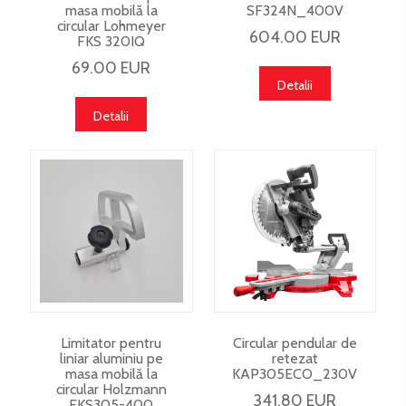
masa mobilă la
SF324N_400V
circular Lohmeyer
604.00 EUR
FKS 320IQ
69.00 EUR
Detalii
Detalii
Limitator pentru
Circular pendular de
liniar aluminiu pe
retezat
masa mobilă la
KAP305ECO_230V
circular Holzmann
341.80 EUR
FKS305-400