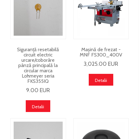
Siguranță resetabilă
Mașină de frezat -
circuit electric
MNF FS300_400V
urcare/coborâre
3,025.00 EUR
pânză principală la
circular marca
Lohmeyer seria
Detalii
FKS355IQ
9.00 EUR
Detalii