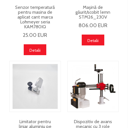
Senzor temperatură
Mașină de
pentru masina de
găurit/scobit lemn
aplicat cant marca
STM26_230V
Lohmeyer seria
806.00 EUR
KAM780IQ
25.00 EUR
Detalii
Detalii
Limitator pentru
Dispozitiv de avans
liniar aluminiu pe
mecanic cu 3 role