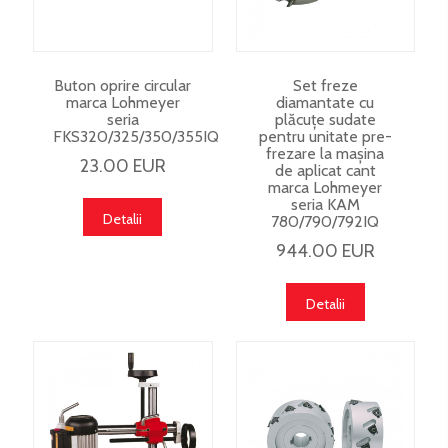
Buton oprire circular
Set freze
marca Lohmeyer
diamantate cu
seria
plăcuțe sudate
FKS320/325/350/355IQ
pentru unitate pre-
frezare la mașina
23.00 EUR
de aplicat cant
marca Lohmeyer
seria KAM
Detalii
780/790/792IQ
944.00 EUR
Detalii