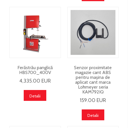
Ferăstrău panglică
Senzor proximitate
HBS700_400V
magazie cant ABS
pentru mașina de
4,335.00 EUR
aplicat cant marca
Lohmeyer seria
KAM792IQ
Detalii
159.00 EUR
Detalii