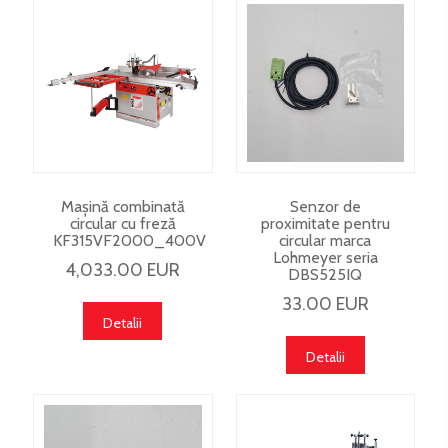
Mașină combinată
Senzor de
circular cu freză
proximitate pentru
KF315VF2000_400V
circular marca
Lohmeyer seria
4,033.00 EUR
DBS525IQ
33.00 EUR
Detalii
Detalii