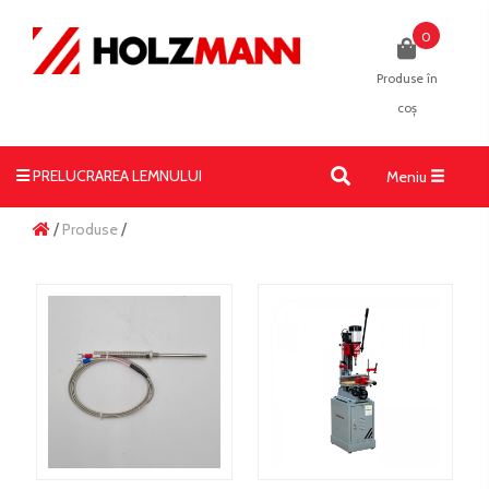
0
Produse în
coș
PRELUCRAREA LEMNULUI
Toggle
Meniu
navigati
/
Produse
/