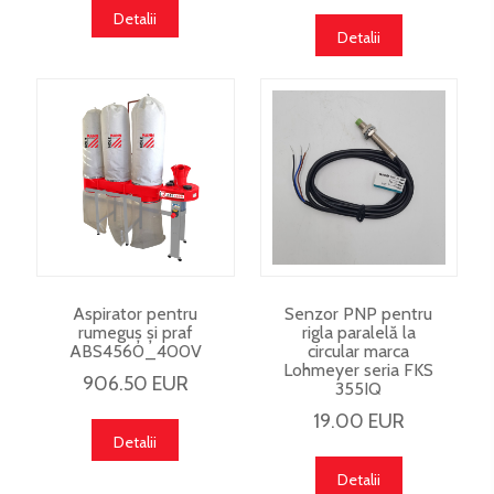
Detalii
Detalii
Aspirator pentru
Senzor PNP pentru
rumeguș și praf
rigla paralelă la
ABS4560_400V
circular marca
Lohmeyer seria FKS
906.50 EUR
355IQ
19.00 EUR
Detalii
Detalii