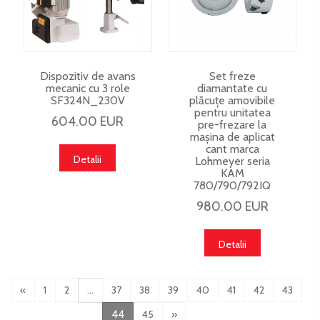
Dispozitiv de avans
Set freze
mecanic cu 3 role
diamantate cu
SF324N_230V
plăcuțe amovibile
pentru unitatea
604.00 EUR
pre-frezare la
mașina de aplicat
cant marca
Detalii
Lohmeyer seria
KAM
780/790/792IQ
980.00 EUR
Detalii
«
1
2
...
37
38
39
40
41
42
43
44
45
»