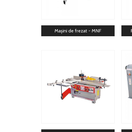
Mașini de frezat - MNF