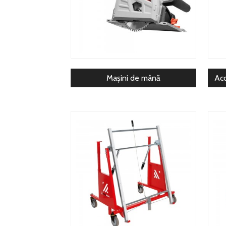
Mașini de mână
Acc