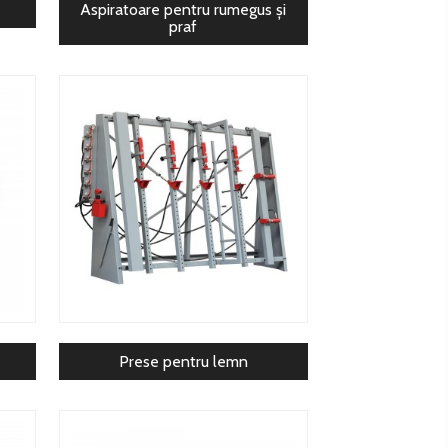
Aspiratoare pentru rumegus și
praf
Prese pentru lemn