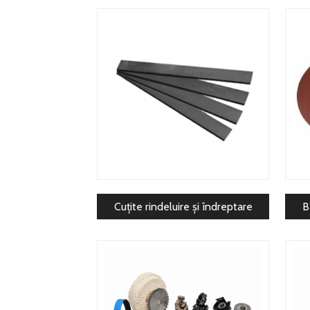
Cuțite rindeluire și îndreptare
B