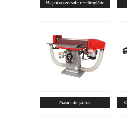
Mașini universale de tâmplărie
Mașini de șlefuit
C