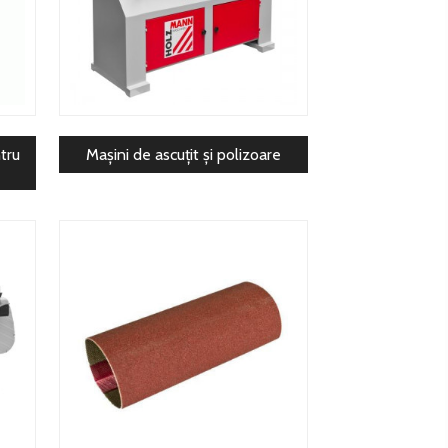
tru
Mașini de ascuțit și polizoare