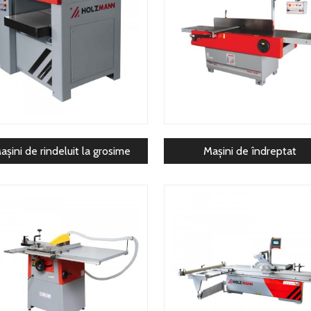
așini de rindeluit la grosime
Mașini de îndreptat