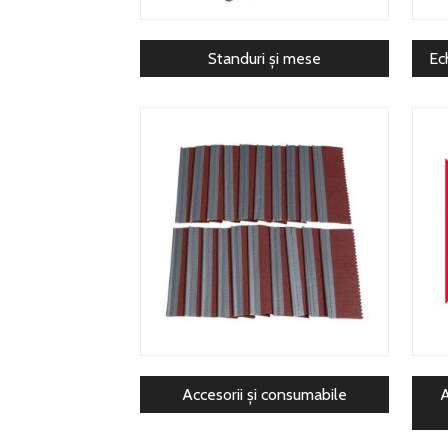
Standuri și mese
Ec
Accesorii și consumabile
A