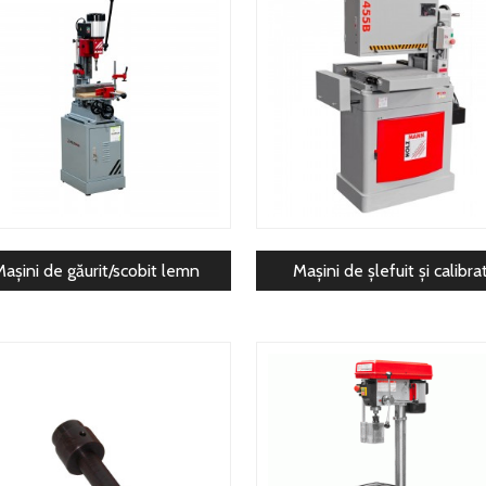
așini de găurit/scobit lemn
Mașini de șlefuit și calibra