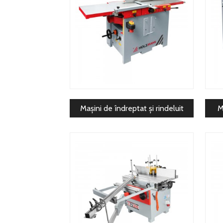
Mașini de îndreptat și rindeluit
M