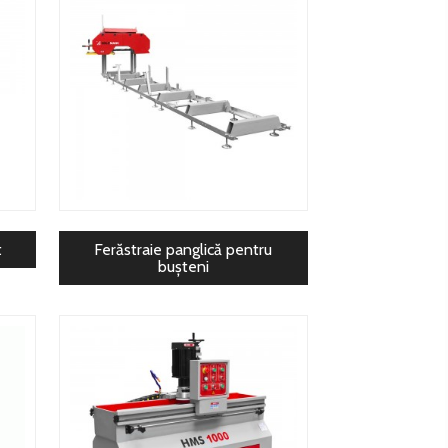
t
Ferăstraie panglică pentru
bușteni