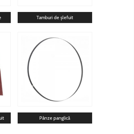
e
Tamburi de șlefuit
uit
Pânze panglică