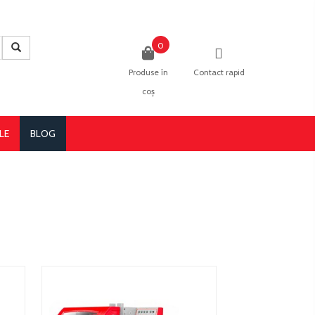
0
Produse în
Contact rapid
coș
LE
BLOG