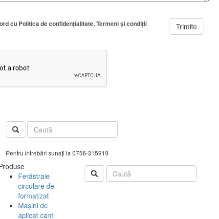
cord cu
Politica de confidenţialitate
Termeni şi condiţii
Trimite
Pentru întrebări sunați la 0756-315919
Produse
Ferăstraie
circulare de
formatizat
Mașini de
aplicat cant