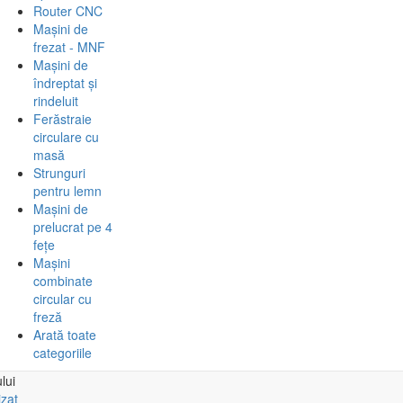
Router CNC
Mașini de
frezat - MNF
Mașini de
îndreptat și
rindeluit
Ferăstraie
circulare cu
masă
Strunguri
pentru lemn
Mașini de
prelucrat pe 4
fețe
Mașini
combinate
circular cu
freză
Arată toate
categoriile
lui
izat