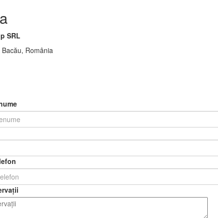
a
p SRL
00 Bacău, România
enume
lefon
rvații