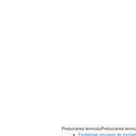
Prelucrarea lemnului
Prelucrarea lemnu
Ferăstraie circulare de format