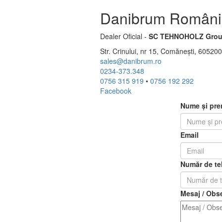
Danibrum Români
Dealer Oficial -
SC TEHNOHOLZ Grou
Str. Crinului, nr 15, Comănești, 6052
sales@danibrum.ro
0234-373.348
0756 315 919
•
0756 192 292
Facebook
Nume și pr
Email
Număr de te
Mesaj / Obse