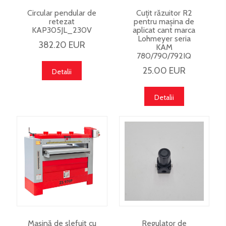
Circular pendular de
Cuțit răzuitor R2
retezat
pentru mașina de
KAP305JL_230V
aplicat cant marca
Lohmeyer seria
382.20 EUR
KAM
780/790/792IQ
25.00 EUR
Detalii
Detalii
Mașină de șlefuit cu
Regulator de