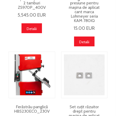
2 tamburi
presiune pentru
ZS970P_400V
mașina de aplicat
cant marca
5,545.00 EUR
Lohmeyer seria
KAM 780IQ
15.00 EUR
Detalii
Detalii
Ferăstrău panglică
Set cuțit răzuitor
HBS230ECO_230V
drept pentru
mașina de aplicat