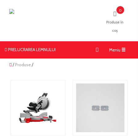
0
Produse în
coș
PRELUCRAREA LEMNULUI
Toggle
Meniu
navigati
/
Produse
/