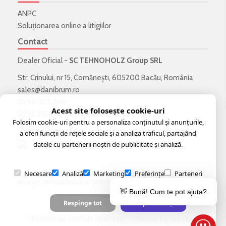
ANPC
Soluționarea online a litigiilor
Contact
Dealer Oficial -
SC TEHNOHOLZ Group SRL
Str. Crinului, nr 15, Comănești, 605200 Bacău, România
sales@danibrum.ro
0234-373.348
Acest site folosește cookie-uri
0756 315 919
•
0756 192 292
Folosim cookie-uri pentru a personaliza conținutul și anunțurile,
Facebook
a oferi funcții de rețele sociale și a analiza traficul, partajând
datele cu partenerii noștri de publicitate și analiză.
Necesare
Analiză
Marketing
Preferințe
Parteneri
👋 Bună! Cum te pot ajuta?
Respinge tot
Acceptă selecția
Politica de confidenţialitate
Termeni şi condiţii