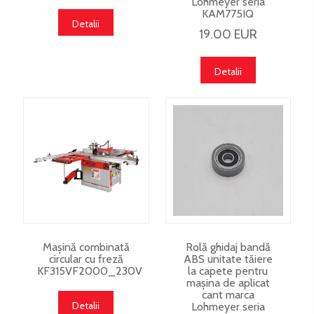
Lohmeyer seria
KAM775IQ
Detalii
19.00 EUR
Detalii
Mașină combinată
Rolă ghidaj bandă
circular cu freză
ABS unitate tăiere
KF315VF2000_230V
la capete pentru
mașina de aplicat
cant marca
Detalii
Lohmeyer seria