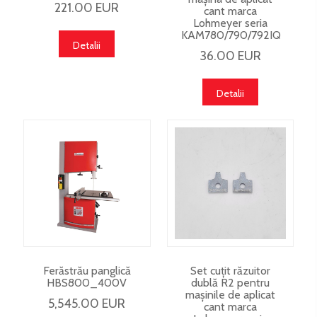
221.00 EUR
cant marca
Lohmeyer seria
KAM780/790/792IQ
Detalii
36.00 EUR
Detalii
Ferăstrău panglică
Set cuțit răzuitor
HBS800_400V
dublă R2 pentru
mașinile de aplicat
5,545.00 EUR
cant marca