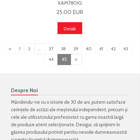
KAM780IQ
25.00 EUR
Detalii
«
1
2
...
37
38
39
40
41
42
43
44
45
»
Despre Noi
Mândrindu-ne cu o istorie de 30 de ani, putem satisface
cerințele de astăzi ale meșterului independent, precum și
cele ale utilizatorului profesionist cu gama noastră largă
de produse atent selecționate. Desigur, vă sprijinim în
găsirea produsului potrivit pentru nevoile dumneavoastră
și pentru bugetul dumneavoastră.