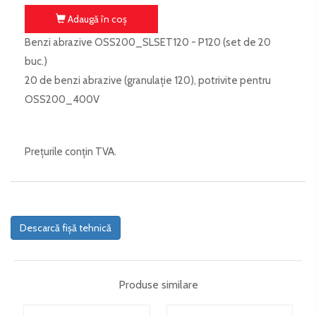
Adaugă în coş
Benzi abrazive OSS200_SLSET120 - P120 (set de 20
buc.)
20 de benzi abrazive (granulație 120), potrivite pentru
OSS200_400V
Prețurile conțin TVA.
Descarcă fișă tehnică
Produse similare