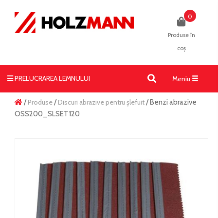
0
Produse în
coș
PRELUCRAREA LEMNULUI
Toggle
Meniu
navigati
/
Produse
/
Discuri abrazive pentru șlefuit
/ Benzi abrazive
OSS200_SLSET120