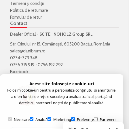
Termeni şi condiţii
Politica de returnare
Formular de retur
Contact
Dealer Oficial -
SC TEHNOHOLZ Group SRL
Str. Crinului, nr 15, Comănești, 605200 Bacău, România
sales@danibrum.ro
0234-373.348
0756 315 919
•
0756 192 292
Facebook
Acest site folosește cookie-uri
Folosim cookie-uri pentru a personaliza conținutul și anunțurile,
a oferi funcții de rețele sociale și a analiza traficul, partajând
datele cu partenerii noștri de publicitate și analiză.
Necesare
Analiză
Marketing
Preferințe
Parteneri