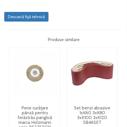
Descarcă fișă tehnică
Produse similare
Perie curățare
Set benzi abrazive
pânză pentru
1xK60 3xK80
ferăstrău panglică
3xK100 3xK120
marca Holzmann
SB46SET