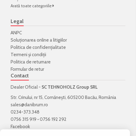
Arată toate categoriile
Legal
ANPC
Soluționarea online a litigiilor
Politica de confidenţialitate
Termeni şi condiţii
Politica de returnare
Formular de retur
Contact
Dealer Oficial -
SC TEHNOHOLZ Group SRL
Str. Crinului, nr 15, Comănești, 605200 Bacău, România
sales@danibrum.ro
0234-373.348
0756 315 919
•
0756 192 292
Facebook