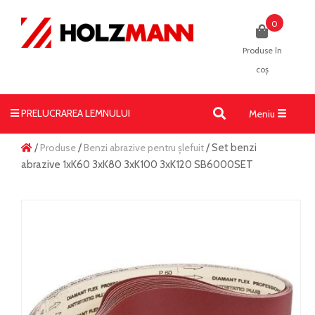
0
Produse în
coș
PRELUCRAREA LEMNULUI
Toggle
Meniu
navigati
/
Produse
/
Benzi abrazive pentru șlefuit
/ Set benzi
abrazive 1xK60 3xK80 3xK100 3xK120 SB6000SET