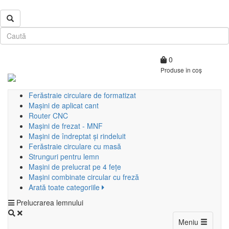
0
Produse în coș
Ferăstraie circulare de formatizat
Mașini de aplicat cant
Router CNC
Mașini de frezat - MNF
Mașini de îndreptat și rindeluit
Ferăstraie circulare cu masă
Strunguri pentru lemn
Mașini de prelucrat pe 4 fețe
Mașini combinate circular cu freză
Arată toate categoriile
Prelucrarea lemnului
Toggle
Meniu