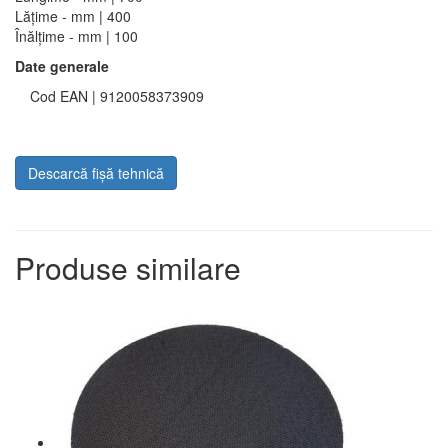
Lățime - mm | 400
Înălțime - mm | 100
Date generale
Cod EAN | 9120058373909
Descarcă fișă tehnică
Produse similare