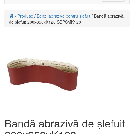
navigati
/
Produse
/
Benzi abrazive pentru șlefuit
/ Bandă abrazivă
de șlefuit 200x650xK120 SBPSMK120
Bandă abrazivă de șlefuit