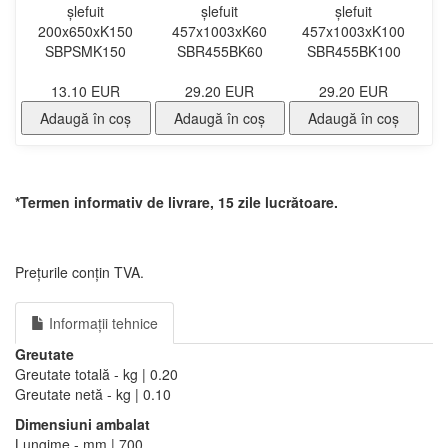
șlefuit
șlefuit
șlefuit
200x650xK150
457x1003xK60
457x1003xK100
SBPSMK150
SBR455BK60
SBR455BK100
13.10 EUR
29.20 EUR
29.20 EUR
Adaugă în coş
Adaugă în coş
Adaugă în coş
*Termen informativ de livrare, 15 zile lucrătoare.
Prețurile conțin TVA.
Informații tehnice
Greutate
Greutate totală - kg | 0.20
Greutate netă - kg | 0.10
Dimensiuni ambalat
Lungime - mm | 700