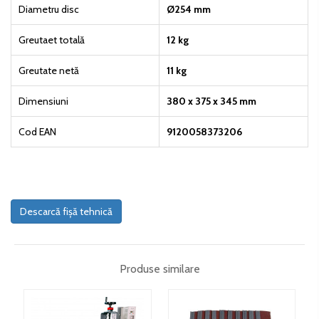
Diametru disc
Ø254 mm
Greutaet totală
12 kg
Greutate netă
11 kg
Dimensiuni
380 x 375 x 345 mm
Cod EAN
9120058373206
Descarcă fișă tehnică
Produse similare