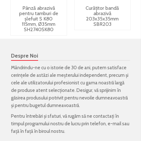
Pânză abrazivă
Curățitor bandă
pentru tamburi de
abrazivă
șlefuit S K80
203x35x35mm
115mm, Ø35mm
SBR203
SH2740SK80
Despre Noi
Mândrindu-ne cu o istorie de 30 de ani, putem satisface
cerințele de astăzi ale meșterului independent, precum și
cele ale utilizatorului profesionist cu gama noastră largă
de produse atent selecționate. Desigur, vă sprijinim în
găsirea produsului potrivit pentru nevoile dumneavoastră
și pentru bugetul dumneavoastră.
Pentru întrebări și sfaturi, vă rugăm să ne contactați în
timpul programului nostru de lucru prin telefon, e-mail sau
față în față în biroul nostru.