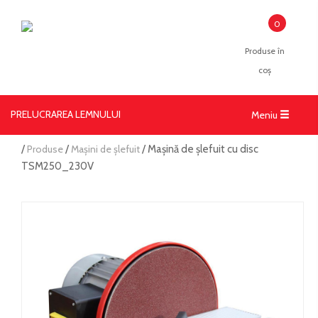
0
Produse în
coș
PRELUCRAREA LEMNULUI
Toggle
Meniu
navigati
/
Produse
/
Mașini de șlefuit
/ Mașină de șlefuit cu disc
TSM250_230V