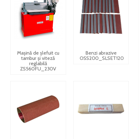
Mașină de șlefuit cu
Benzi abrazive
tambur și viteză
OSS200_SLSET120
reglabilă
ZS560FU_230V