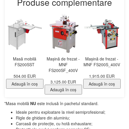
Produse complementare
Masă mobilă
Mașină de frezat -
Mașină de frezat -
FS200SST
MNF
MNF FS200S_400V
FS200SF_400V
504.00 EUR
1,915.00 EUR
3,125.00 EUR
Adaugă în coş
Adaugă în coş
Adaugă în coş
*Masa mobilă
NU
este inclusă în pachetul standard.
Ideale pentru exploatare la nivel semiprofesional;
Rigle de ghidare din aluminiu;
Carcasă de protecție, cu hotă exhaustare;