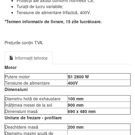
Protecții ale axului conform normelor CE;
Turații de lucru variabile;
Tensiune de alimentare trifazică, 400V.
*Termen informativ de livrare, 15 zile lucrătoare.
Prețurile conțin TVA.
Informații tehnice
Motor
Putere motor
S1 2800 W
Tensiune de alimentare
400V
Dimensiuni
Diametru hotă de exhaustare
100 mm
Înălțimea mesei de la sol
900 mm
Dimensiuni masă
690 x 480 mm
Unitate de frezare - profilare
Deschidere masă
200 mm
Diametru maxim sculă de