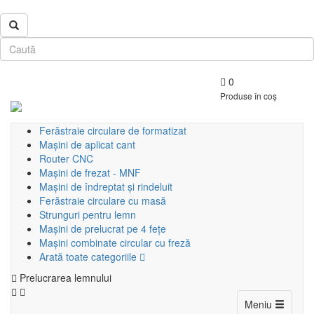
0
Produse în coș
Ferăstraie circulare de formatizat
Mașini de aplicat cant
Router CNC
Mașini de frezat - MNF
Mașini de îndreptat și rindeluit
Ferăstraie circulare cu masă
Strunguri pentru lemn
Mașini de prelucrat pe 4 fețe
Mașini combinate circular cu freză
Arată toate categoriile
Prelucrarea lemnului
Toggle
Meniu