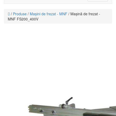
navigati
/
Produse
/
Mașini de frezat - MNF
/ Mașină de frezat -
MNF FS200_400V