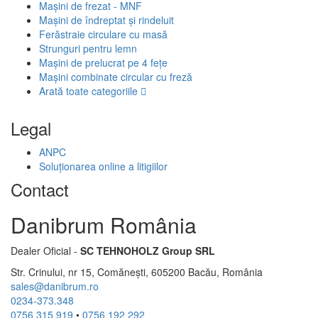
Mașini de frezat - MNF
Mașini de îndreptat și rindeluit
Ferăstraie circulare cu masă
Strunguri pentru lemn
Mașini de prelucrat pe 4 fețe
Mașini combinate circular cu freză
Arată toate categoriile
Legal
ANPC
Soluționarea online a litigiilor
Contact
Danibrum România
Dealer Oficial -
SC TEHNOHOLZ Group SRL
Str. Crinului, nr 15, Comănești, 605200 Bacău, România
sales@danibrum.ro
0234-373.348
0756 315 919
•
0756 192 292