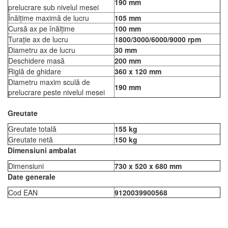
190 mm
prelucrare sub nivelul mesei
Înălțime maximă de lucru
105 mm
Cursă ax pe înălțime
100 mm
Turație ax de lucru
1800/3000/6000/9000 rpm
Diametru ax de lucru
30 mm
Deschidere masă
200 mm
Riglă de ghidare
360 x 120 mm
Diametru maxim sculă de
190 mm
prelucrare peste nivelul mesei
Greutate
Greutate totală
155 kg
Greutate netă
150 kg
Dimensiuni ambalat
Dimensiuni
730 x 520 x 680 mm
Date generale
Cod EAN
9120039900568