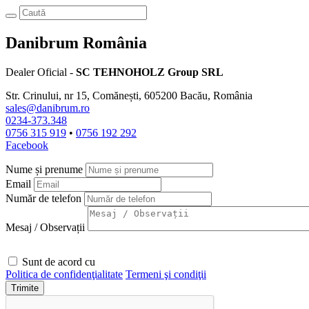
Danibrum România
Dealer Oficial -
SC TEHNOHOLZ Group SRL
Str. Crinului, nr 15, Comănești, 605200 Bacău, România
sales@danibrum.ro
0234-373.348
0756 315 919
•
0756 192 292
Facebook
Nume și prenume
Email
Număr de telefon
Mesaj / Observații
Sunt de acord cu
Politica de confidenţialitate
Termeni şi condiţii
Trimite