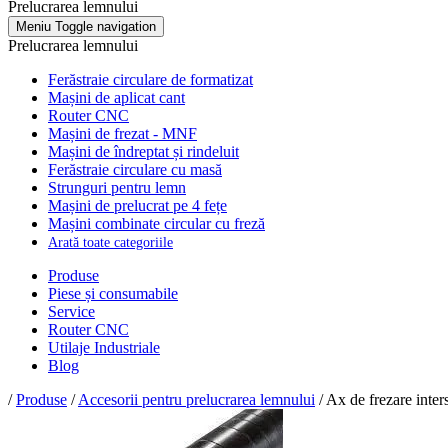
Prelucrarea lemnului
Meniu
Toggle navigation
Prelucrarea lemnului
Ferăstraie circulare de formatizat
Mașini de aplicat cant
Router CNC
Mașini de frezat - MNF
Mașini de îndreptat și rindeluit
Ferăstraie circulare cu masă
Strunguri pentru lemn
Mașini de prelucrat pe 4 fețe
Mașini combinate circular cu freză
Arată toate categoriile
Produse
Piese și consumabile
Service
Router CNC
Utilaje Industriale
Blog
/
Produse
/
Accesorii pentru prelucrarea lemnului
/ Ax de frezare in