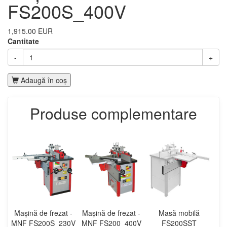
FS200S_400V
1,915.00 EUR
Cantitate
-
+
Adaugă în coş
Produse complementare
Mașină de frezat -
Mașină de frezat -
Masă mobilă
MNF FS200S_230V
MNF FS200_400V
FS200SST