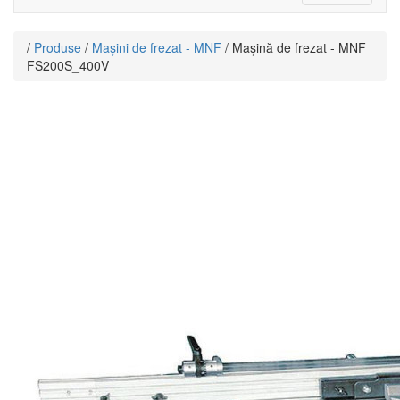
navigati
/
Produse
/
Mașini de frezat - MNF
/ Mașină de frezat - MNF
FS200S_400V