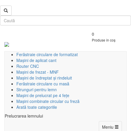
0
Produse în coș
Ferăstraie circulare de formatizat
Mașini de aplicat cant
Router CNC
Mașini de frezat - MNF
Mașini de îndreptat și rindeluit
Ferăstraie circulare cu masă
Strunguri pentru lemn
Mașini de prelucrat pe 4 fețe
Mașini combinate circular cu freză
Arată toate categoriile
Prelucrarea lemnului
Toggle
Meniu