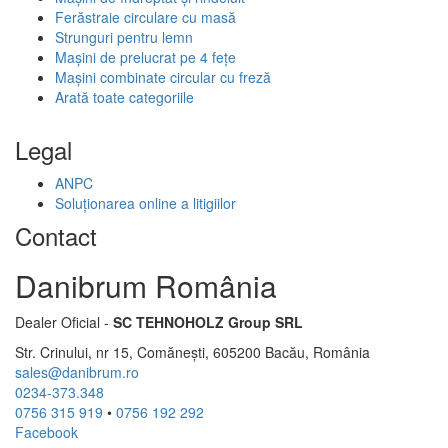
Ferăstraie circulare cu masă
Strunguri pentru lemn
Mașini de prelucrat pe 4 fețe
Mașini combinate circular cu freză
Arată toate categoriile
Legal
ANPC
Soluționarea online a litigiilor
Contact
Danibrum România
Dealer Oficial -
SC TEHNOHOLZ Group SRL
Str. Crinului, nr 15, Comănești, 605200 Bacău, România
sales@danibrum.ro
0234-373.348
0756 315 919
•
0756 192 292
Facebook