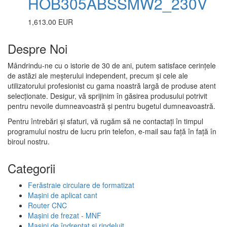
HOB305ABSSMW2_230V
1,613.00 EUR
Despre Noi
Mândrindu-ne cu o istorie de 30 de ani, putem satisface cerințele
de astăzi ale meșterului independent, precum și cele ale
utilizatorului profesionist cu gama noastră largă de produse atent
selecționate. Desigur, vă sprijinim în găsirea produsului potrivit
pentru nevoile dumneavoastră și pentru bugetul dumneavoastră.
Pentru întrebări și sfaturi, vă rugăm să ne contactați în timpul
programului nostru de lucru prin telefon, e-mail sau față în față în
biroul nostru.
Categorii
Ferăstraie circulare de formatizat
Mașini de aplicat cant
Router CNC
Mașini de frezat - MNF
Mașini de îndreptat și rindeluit