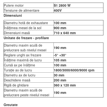
Putere motor
S1 2800 W
Tensiune de alimentare
400V
Dimensiuni
Diametru hotă de exhaustare
100 mm
Înălțimea mesei de la sol
900 mm
Dimensiuni masă
710 x 640 mm
Unitate de frezare - profilare
Diametru maxim sculă de
190 mm
prelucrare sub nivelul mesei
Reglare unghi ax frezare
-5° +30°
Înălțime maximă de lucru
105 mm
Cursă ax pe înălțime
100 mm
Turație ax de lucru
1800/3000/6000/9000 rpm
Diametru ax de lucru
30 mm
Deschidere masă
200 mm
Riglă de ghidare
360 x 120 mm
Diametru maxim sculă de
190 mm
prelucrare peste nivelul mesei
Greutate