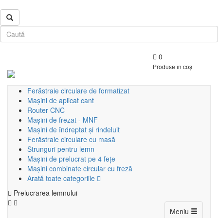
0
Produse în coș
Ferăstraie circulare de formatizat
Mașini de aplicat cant
Router CNC
Mașini de frezat - MNF
Mașini de îndreptat și rindeluit
Ferăstraie circulare cu masă
Strunguri pentru lemn
Mașini de prelucrat pe 4 fețe
Mașini combinate circular cu freză
Arată toate categoriile
Prelucrarea lemnului
Toggle
Meniu