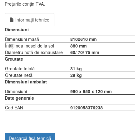
Prețurile conțin TVA.
Informații tehnice
Dimensiuni
Dimensiuni masă
810x610 mm
Înălțimea mesei de la sol
880 mm
Diametru hotă de exhaustare
60/ 70/ 75 mm
Greutate
Greutate totală
31 kg
Greutate netă
29 kg
Dimensiuni ambalat
Dimensiuni
980 x 650 x 120 mm
Date generale
Cod EAN
9120058376238
Descarcă fișă tehnică