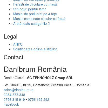
Ferăstraie circulare cu masă
Strunguri pentru lemn
Mașini de prelucrat pe 4 fețe
Mașini combinate circular cu freză
Arată toate categoriile
Legal
ANPC
Soluționarea online a litigiilor
Contact
Danibrum România
Dealer Oficial -
SC TEHNOHOLZ Group SRL
Str. Crinului, nr 15, Comănești, 605200 Bacău, România
sales@danibrum.ro
0234-373.348
0756 315 919
•
0756 192 292
Facebook