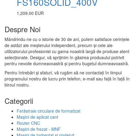
FS160SOLID_400V
1,209.00 EUR
Despre Noi
Mândrindu-ne cu o istorie de 30 de ani, putem satisface cerințele
de astăzi ale meșterului independent, precum și cele ale
utilizatorului profesionist cu gama noastră largă de produse atent
selecționate. Desigur, vă sprijinim în găsirea produsului potrivit
pentru nevoile dumneavoastră și pentru bugetul dumneavoastră.
Pentru întrebări și sfaturi, vă rugăm să ne contactați în timpul
programului nostru de lucru prin telefon, e-mail sau față în față în
biroul nostru.
Categorii
Ferăstraie circulare de formatizat
Mașini de aplicat cant
Router CNC
Mașini de frezat - MNF
Mașini de îndreptat și rindeluit