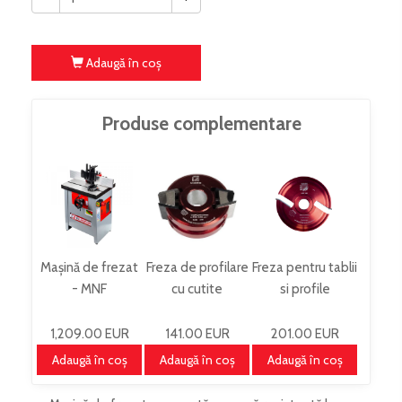
Adaugă în coş
Produse complementare
Mașină de frezat
Freza de profilare
Freza pentru tablii
- MNF
cu cutite
si profile
FS160SOLID_400V
amovibile
ornamentale
UNISET40
160x20x30 Z2
1,209.00 EUR
141.00 EUR
201.00 EUR
n4800-8000
Adaugă în coş
Adaugă în coş
Adaugă în coş
APF160