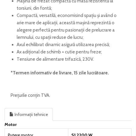
Mașină de frezat compactă cu masă rezistentă la
torsiuni, din fontă;
Compactă, versatilă, economisind spațiu și având o
arie mare de aplicații, această mașină reprezintă o
alegere perfectă pentru pasionații de prelucrare a
lemnului, cu spații reduse de lucru;
Axul echilibrat dinamic asigură utilizarea precisă;
Ax adițional de schimb + cutie pentru freze;
Tensiune de alimentare trifazică, 230V.
*Termen informativ de livrare, 15 zile lucrătoare.
Prețurile conțin TVA.
Informații tehnice
Motor
Putere motor
S1 2200 W