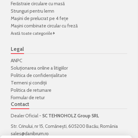
Ferăstraie circulare cu masă
Strunguri pentru lemn
Mașini de prelucrat pe 4 fețe
Mașini combinate circular cu freză
Arată toate categoriile
Legal
ANPC
Soluționarea online a litigiilor
Politica de confidenţialitate
Termeni şi condiţii
Politica de returnare
Formular de retur
Contact
Dealer Oficial -
SC TEHNOHOLZ Group SRL
Str. Crinului, nr 15, Comănești, 605200 Bacău, România
sales@danibrum.ro