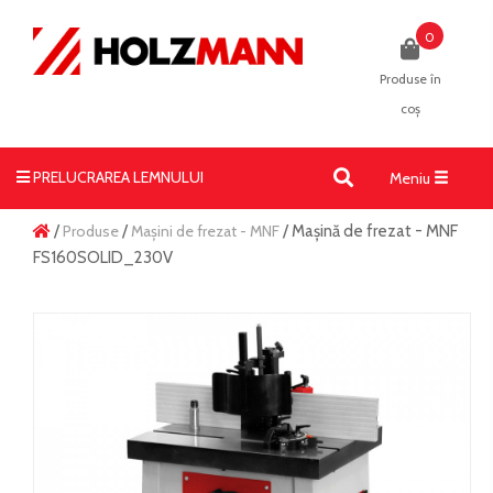
0
Produse în
coș
PRELUCRAREA LEMNULUI
Toggle
Meniu
navigati
/
Produse
/
Mașini de frezat - MNF
/ Mașină de frezat - MNF
FS160SOLID_230V