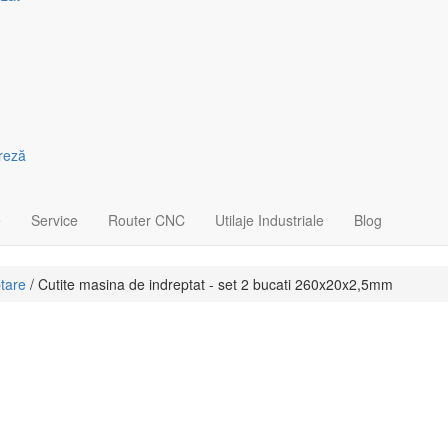
freză
e
Service
Router CNC
Utilaje Industriale
Blog
ptare
/ Cutite masina de indreptat - set 2 bucati 260x20x2,5mm