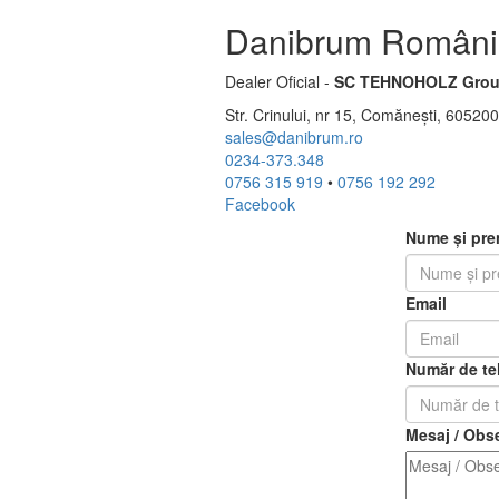
Danibrum Români
Dealer Oficial -
SC TEHNOHOLZ Grou
Str. Crinului, nr 15, Comănești, 6052
sales@danibrum.ro
0234-373.348
0756 315 919
•
0756 192 292
Facebook
Nume și pr
Email
Număr de te
Mesaj / Obse