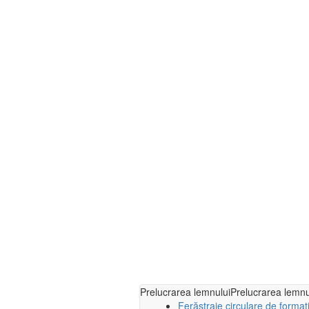
Prelucrarea lemnului
Prelucrarea lemnu
Ferăstraie circulare de format