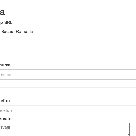
a
p SRL
00 Bacău, România
enume
lefon
rvații