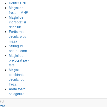
Router CNC
Mașini de
frezat - MNF
Mașini de
îndreptat și
rindeluit
Ferăstraie
circulare cu
masă
Strunguri
pentru lemn
Mașini de
prelucrat pe 4
fețe
Mașini
combinate
circular cu
freză
Arată toate
categoriile
lui
izat