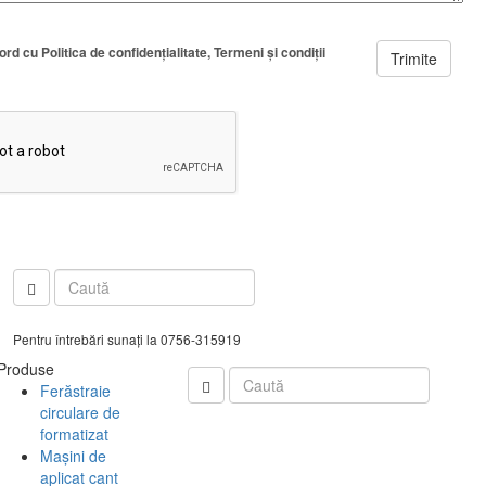
cord cu
Politica de confidenţialitate
Termeni şi condiţii
Trimite
Pentru întrebări sunați la 0756-315919
Produse
Ferăstraie
circulare de
formatizat
Mașini de
aplicat cant