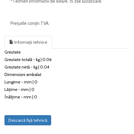
*Termen informativ de livrare, 15 zile lucrătoare.
Prețurile conțin TVA.
Informații tehnice
Greutate
Greutate totală - kg | 0.06
Greutate netă - kg | 0.04
Dimensiuni ambalat
Lungime - mm | 0
Lățime - mm | 0
Înălțime - mm | 0
Descarcă fișă tehnică