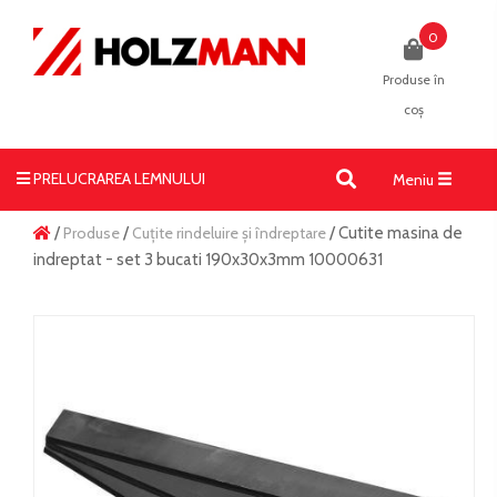
0
Produse în
coș
PRELUCRAREA LEMNULUI
Toggle
Meniu
navigati
/
Produse
/
Cuțite rindeluire și îndreptare
/ Cutite masina de
indreptat - set 3 bucati 190x30x3mm 10000631