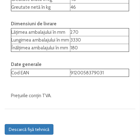
Greutate netă în kg
46
Dimensiuni de livrare
Lățimea ambalajului în mm
270
Lungimea ambalajului în mm
3330
Înălțimea ambalajului în mm
180
Date generale
Cod EAN
9120058379031
Prețurile conțin TVA.
Descarcă fișă tehnică