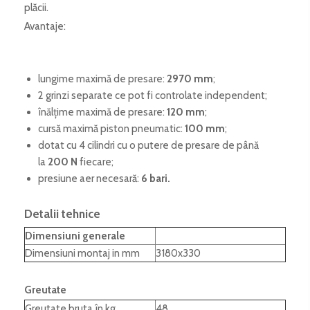
plăcii.
Avantaje:
lungime maximă de presare:
2970 mm
;
2 grinzi separate ce pot fi controlate independent;
înălțime maximă de presare:
120 mm
;
cursă maximă piston pneumatic:
100 mm
;
dotat cu 4 cilindri cu o putere de presare de până
la
200 N
fiecare;
presiune aer necesară:
6 bari.
Detalii tehnice
Dimensiuni generale
Dimensiuni montaj in mm
3180x330
Greutate
Greutate bruta în kg
48