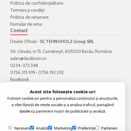
Politica de confidenţialitate
Termeni şi condiţii
Politica de returnare
Formular de retur
Contact
Dealer Oficial -
SC TEHNOHOLZ Group SRL
Str. Crinului, nr 15, Comănești, 605200 Bacău, România
sales@danibrum.ro
0234-373.348
0756 315 919
•
0756 192 292
Facebook
Acest site folosește cookie-uri
Folosim cookie-uri pentru a personaliza conținutul și anunțurile,
a oferi funcții de rețele sociale și a analiza traficul, partajând
datele cu partenerii noștri de publicitate și analiză.
Necesare
Analiză
Marketing
Preferințe
Parteneri