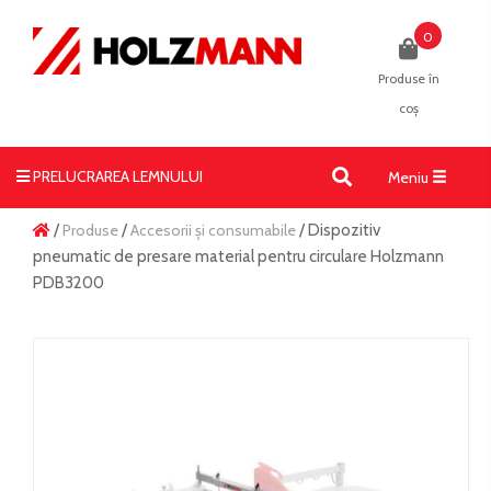
0
Produse în
coș
PRELUCRAREA LEMNULUI
Toggle
Meniu
navigati
/
Produse
/
Accesorii și consumabile
/ Dispozitiv
pneumatic de presare material pentru circulare Holzmann
PDB3200