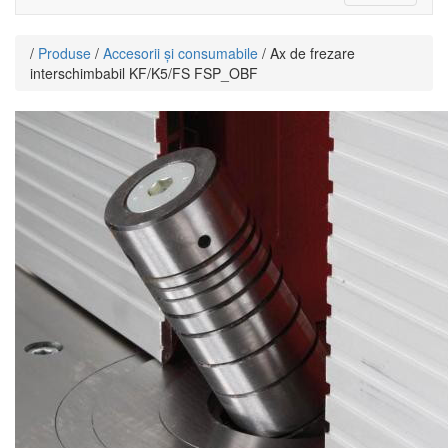
navigat
/
Produse
/
Accesorii și consumabile
/ Ax de frezare
interschimbabil KF/K5/FS FSP_OBF