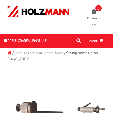
0
Produse în
coș
PRELUCRAREA LEMNULUI
Toggle
Meniu
navigati
/
Produse
/
Strunguri pentru lemn
/ Strung pentru lemn
D460_230V