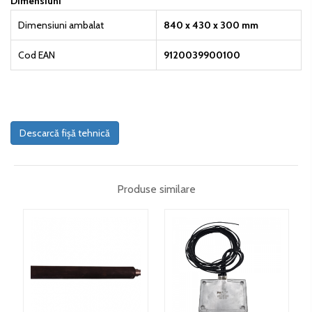
Dimensiuni
Dimensiuni ambalat
840 x 430 x 300 mm
Cod EAN
9120039900100
Descarcă fișă tehnică
Produse similare