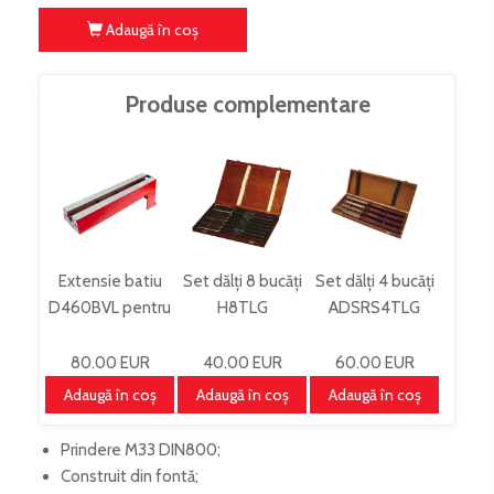
Adaugă în coş
Produse complementare
Extensie batiu
Set dălți 8 bucăți
Set dălți 4 bucăți
D460BVL pentru
H8TLG
ADSRS4TLG
strung D460
80.00 EUR
40.00 EUR
60.00 EUR
Adaugă în coş
Adaugă în coş
Adaugă în coş
Prindere M33 DIN800;
Construit din fontă;