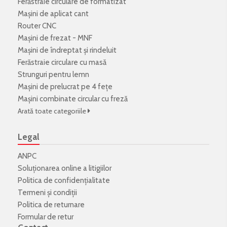
Ferăstraie circulare de formatizat
Mașini de aplicat cant
Router CNC
Mașini de frezat - MNF
Mașini de îndreptat și rindeluit
Ferăstraie circulare cu masă
Strunguri pentru lemn
Mașini de prelucrat pe 4 fețe
Mașini combinate circular cu freză
Arată toate categoriile
Legal
ANPC
Soluționarea online a litigiilor
Politica de confidenţialitate
Termeni şi condiţii
Politica de returnare
Formular de retur