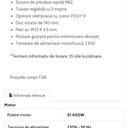
Sistem de prindere rapidă MK2;
Turație reglabilă cu 5 trepte;
Operare silențioasă cu, curea-POLY-V;
Disc rotativ de 145 mm;
Filet ax: M33 X 3.5 mm;
Picioare gumate pentru minimizarea vibrației;
Tensiune de alimentare monofazică, 230V.
*Termen informativ de livrare, 15 zile lucrătoare
.
Prețurile conțin TVA.
Informații tehnice
Motor
Putere motor
S1 400W
Tensiune de alimentare
230V - 50 Hz