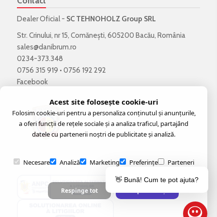
Contact
Dealer Oficial -
SC TEHNOHOLZ Group SRL
Str. Crinului, nr 15, Comănești, 605200 Bacău, România
sales@danibrum.ro
0234-373.348
0756 315 919
•
0756 192 292
Facebook
Acest site folosește cookie-uri
Folosim cookie-uri pentru a personaliza conținutul și anunțurile,
a oferi funcții de rețele sociale și a analiza traficul, partajând
datele cu partenerii noștri de publicitate și analiză.
Necesare
Analiză
Marketing
Preferințe
Parteneri
👋 Bună! Cum te pot ajuta?
Respinge tot
Acceptă selecția