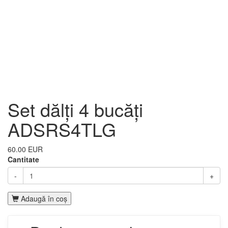
Set dălți 4 bucăți
ADSRS4TLG
60.00 EUR
Cantitate
-
+
Adaugă în coş