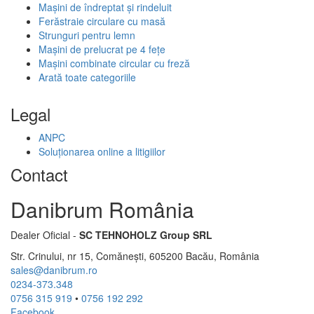
Mașini de îndreptat și rindeluit
Ferăstraie circulare cu masă
Strunguri pentru lemn
Mașini de prelucrat pe 4 fețe
Mașini combinate circular cu freză
Arată toate categoriile
Legal
ANPC
Soluționarea online a litigiilor
Contact
Danibrum România
Dealer Oficial -
SC TEHNOHOLZ Group SRL
Str. Crinului, nr 15, Comănești, 605200 Bacău, România
sales@danibrum.ro
0234-373.348
0756 315 919
•
0756 192 292
Facebook