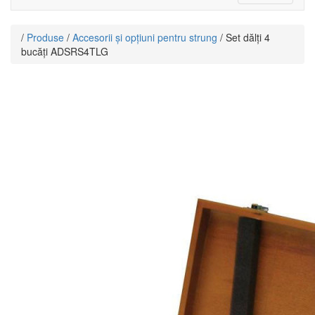
navigati
/
Produse
/
Accesorii și opțiuni pentru strung
/ Set dălți 4
bucăți ADSRS4TLG