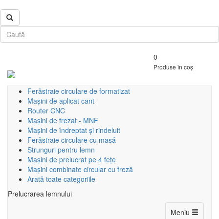
0
Produse în coș
Ferăstraie circulare de formatizat
Mașini de aplicat cant
Router CNC
Mașini de frezat - MNF
Mașini de îndreptat și rindeluit
Ferăstraie circulare cu masă
Strunguri pentru lemn
Mașini de prelucrat pe 4 fețe
Mașini combinate circular cu freză
Arată toate categoriile
Prelucrarea lemnului
Toggle
Meniu