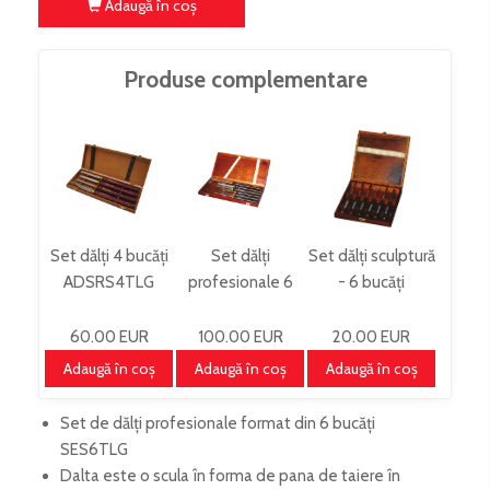
Adaugă în coş
Produse complementare
Set dălți 4 bucăți
Set dălți
Set dălți sculptură
ADSRS4TLG
profesionale 6
- 6 bucăți
bucăți H6TLG
SCH6TLG
HSS
60.00 EUR
100.00 EUR
20.00 EUR
Adaugă în coş
Adaugă în coş
Adaugă în coş
Set de dălți profesionale format din 6 bucăți
SES6TLG
Dalta este o scula în forma de pana de taiere în