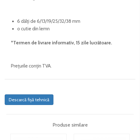
6 dălți de 6/13/19/25/32/38 mm
o cutie din lemn
*Termen de livrare informativ, 15 zile lucrătoare.
Prețurile conțin TVA.
Descarcă fișă tehnică
Produse similare