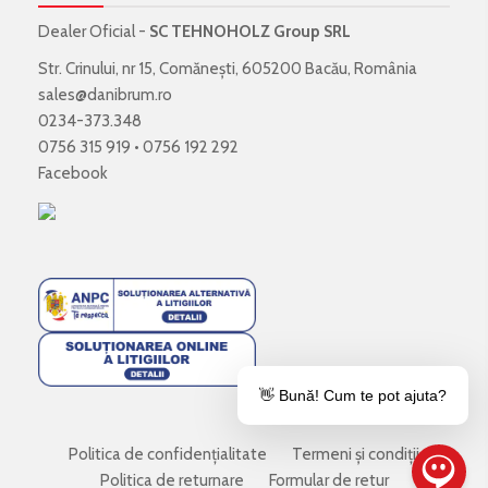
Dealer Oficial -
SC TEHNOHOLZ Group SRL
Str. Crinului, nr 15, Comănești, 605200 Bacău, România
sales@danibrum.ro
0234-373.348
0756 315 919
•
0756 192 292
Facebook
👋 Bună! Cum te pot ajuta?
Politica de confidenţialitate
Termeni şi condiţii
Politica de returnare
Formular de retur