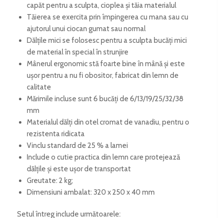
capăt pentru a sculpta, cioplea și tăia materialul
Tăierea se exercita prin împingerea cu mana sau cu
ajutorul unui ciocan gumat sau normal
Dălțile mici se folosesc pentru a sculpta bucăți mici
de material în special în strunjire
Mânerul ergonomic stă foarte bine în mână și este
ușor pentru a nu fi obositor, fabricat din lemn de
calitate
Mărimile incluse sunt 6 bucăți de 6/13/19/25/32/38
mm
Materialul dălți din otel cromat de vanadiu, pentru o
rezistenta ridicata
Vinclu standard de 25 % a lamei
Include o cutie practica din lemn care protejează
dălțile și este ușor de transportat
Greutate: 2 kg;
Dimensiuni ambalat: 320 x 250 x 40 mm
Setul întreg include următoarele: