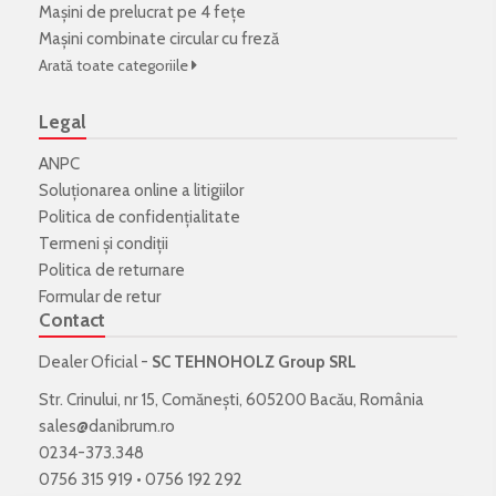
Mașini de prelucrat pe 4 fețe
Mașini combinate circular cu freză
Arată toate categoriile
Legal
ANPC
Soluționarea online a litigiilor
Politica de confidenţialitate
Termeni şi condiţii
Politica de returnare
Formular de retur
Contact
Dealer Oficial -
SC TEHNOHOLZ Group SRL
Str. Crinului, nr 15, Comănești, 605200 Bacău, România
sales@danibrum.ro
0234-373.348
0756 315 919
•
0756 192 292