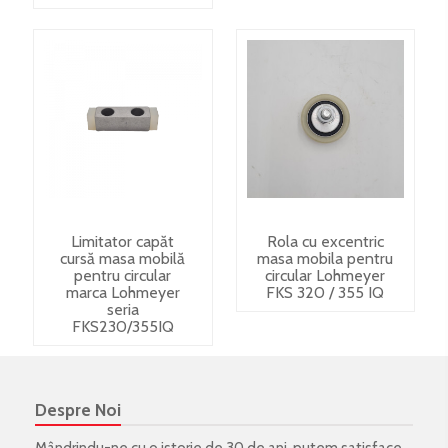
Limitator capăt
Rola cu excentric
cursă masa mobilă
masa mobila pentru
pentru circular
circular Lohmeyer
marca Lohmeyer
FKS 320 / 355 IQ
seria
FKS230/355IQ
Despre Noi
Mândrindu-ne cu o istorie de 30 de ani, putem satisface