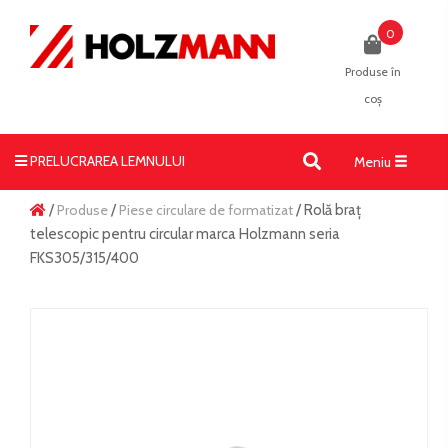
0
Produse în
coș
PRELUCRAREA LEMNULUI
Toggle
Meniu
navigati
/
Produse
/
Piese circulare de formatizat
/ Rolă braț
telescopic pentru circular marca Holzmann seria
FKS305/315/400