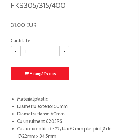
FKS305/315/400
31.00 EUR
Cantitate
-
+
Adaugă în coş
Material plastic
Diametru exterior 50mm
Diametru flanșe 60mm
Cu un rulment 6203RS
Cu ax excentric de 22/14 x 62mm plus piuliță de
17/22mm x 34,5mm