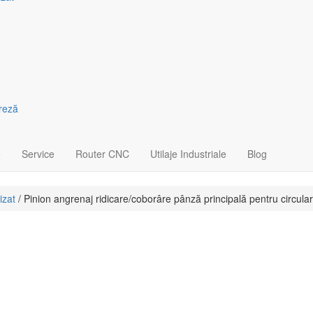
freză
e
Service
Router CNC
Utilaje Industriale
Blog
izat
/ Pinion angrenaj ridicare/coborâre pânză principală pentru circu