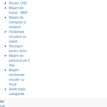
Router CNC
Mașini de
frezat - MNF
Mașini de
îndreptat și
rindeluit
Ferăstraie
circulare cu
masă
Strunguri
pentru lemn
Mașini de
prelucrat pe 4
fețe
Mașini
combinate
circular cu
freză
Arată toate
categoriile
lui
izat