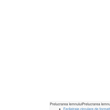
Prelucrarea lemnului
Prelucrarea lemnu
Ferăstraie circulare de format