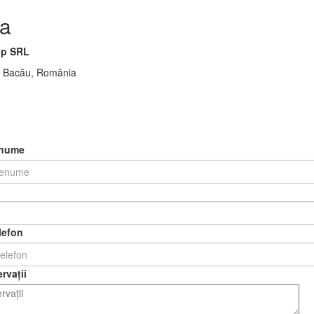
a
p SRL
00 Bacău, România
enume
lefon
rvații