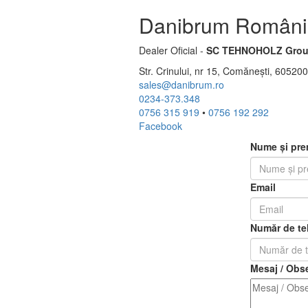
Danibrum Români
Dealer Oficial -
SC TEHNOHOLZ Grou
Str. Crinului, nr 15, Comănești, 6052
sales@danibrum.ro
0234-373.348
0756 315 919
•
0756 192 292
Facebook
Nume și pr
Email
Număr de te
Mesaj / Obse