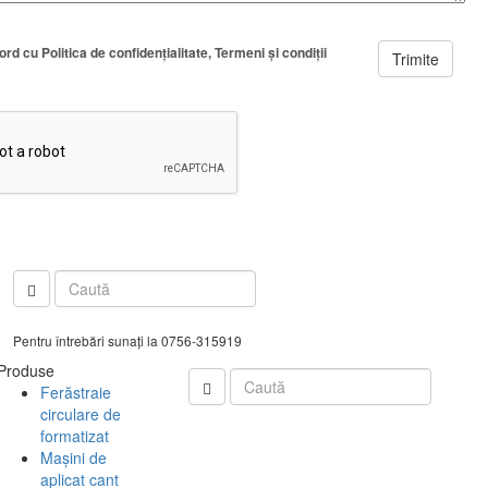
cord cu
Politica de confidenţialitate
Termeni şi condiţii
Trimite
Pentru întrebări sunați la 0756-315919
Produse
Ferăstraie
circulare de
formatizat
Mașini de
aplicat cant