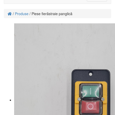
navigati
/
Produse
/ Piese fierăstraie panglică