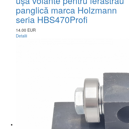
ușă volante pentru ferăstrău
panglică marca Holzmann
seria HBS470Profi
14.00 EUR
Detalii