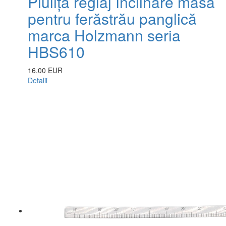
Piuliță reglaj înclinare masă
pentru ferăstrău panglică
marca Holzmann seria
HBS610
16.00 EUR
Detalii