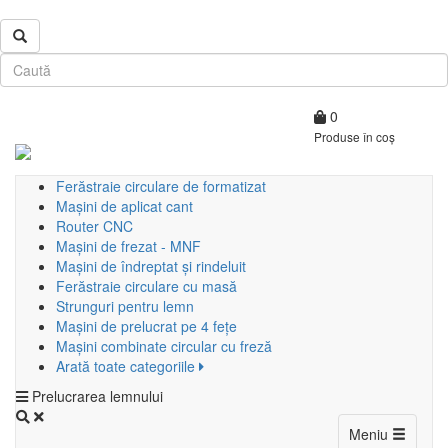
0
Produse în coș
Ferăstraie circulare de formatizat
Mașini de aplicat cant
Router CNC
Mașini de frezat - MNF
Mașini de îndreptat și rindeluit
Ferăstraie circulare cu masă
Strunguri pentru lemn
Mașini de prelucrat pe 4 fețe
Mașini combinate circular cu freză
Arată toate categoriile
Prelucrarea lemnului
Toggle
Meniu