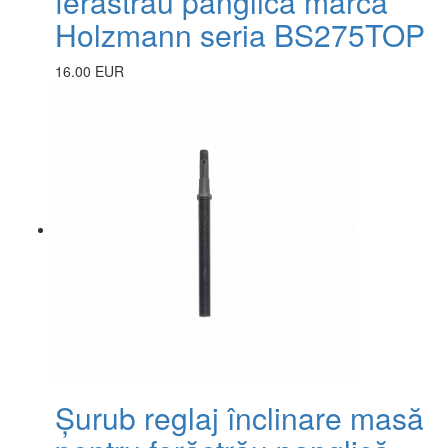
ferăstrău panglică marca
Holzmann seria BS275TOP
16.00 EUR
Șurub reglaj înclinare masă