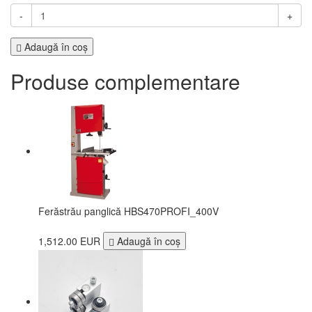
-
+
Adaugă în coş
Produse complementare
Ferăstrău panglică HBS470PROFI_400V
1,512.00 EUR
Adaugă în coş