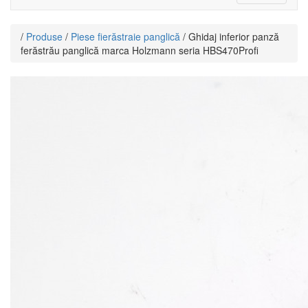
navigat
/
Produse
/
Piese fierăstraie panglică
/ Ghidaj inferior panză
ferăstrău panglică marca Holzmann seria HBS470Profi