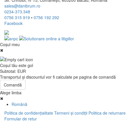
Str. Crinului, nr 15, Comănești, 605200 Bacău, România
sales@danibrum.ro
0234-373.348
0756 315 919
•
0756 192 292
Facebook
Coşul meu
✖
Coşul tău este gol
Subtotal:
EUR
Transportul şi discountul vor fi calculate pe pagina de comandă
Comandă
Alege limba
✖
Română
Politica de confidenţialitate
Termeni şi condiţii
Politica de returnare
Formular de retur