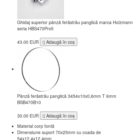
Ghidaj superior pânză ferăstrău panglică marca Holzmann
seria HBS470Profi
43.00 EUR
Adaugă în coş
Pânză ferăstrău panglică 3454x10x0,6mm T 6mm
BSB470B10
30.00 EUR
Adaugă în coş
Material corp fontă
Dimensiune suport 70x25mm cu coada de
54x12,4x12,4mm