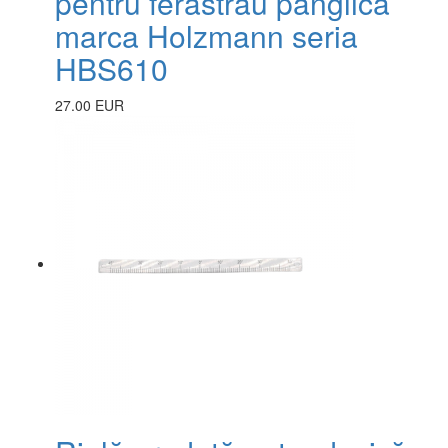
pentru ferăstrău panglică
marca Holzmann seria
HBS610
27.00 EUR