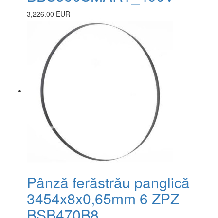
3,226.00 EUR
Pânză ferăstrău panglică
3454x8x0,65mm 6 ZPZ
BSB470B8