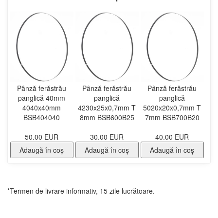
Pânză ferăstrău
Pânză ferăstrău
Pânză ferăstrău
panglică 40mm
panglică
panglică
4040x40mm
4230x25x0,7mm T
5020x20x0,7mm T
BSB404040
8mm BSB600B25
7mm BSB700B20
50.00 EUR
30.00 EUR
40.00 EUR
Adaugă în coş
Adaugă în coş
Adaugă în coş
*Termen de livrare informativ, 15 zile lucrătoare.