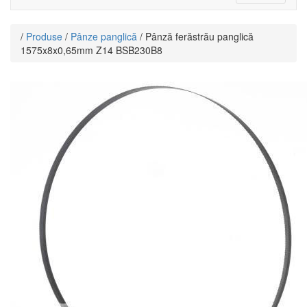
navigat
/
Produse
/
Pânze panglică
/ Pânză ferăstrău panglică
1575x8x0,65mm Z14 BSB230B8