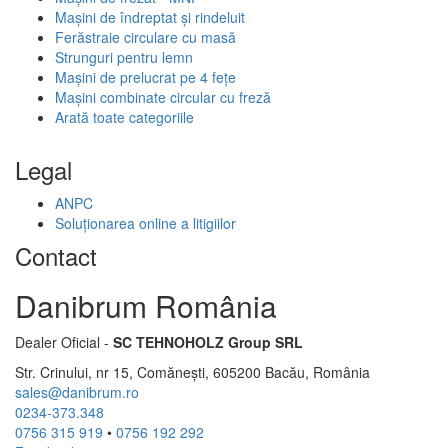
Mașini de îndreptat și rindeluit
Ferăstraie circulare cu masă
Strunguri pentru lemn
Mașini de prelucrat pe 4 fețe
Mașini combinate circular cu freză
Arată toate categoriile
Legal
ANPC
Soluționarea online a litigiilor
Contact
Danibrum România
Dealer Oficial -
SC TEHNOHOLZ Group SRL
Str. Crinului, nr 15, Comănești, 605200 Bacău, România
sales@danibrum.ro
0234-373.348
0756 315 919
•
0756 192 292