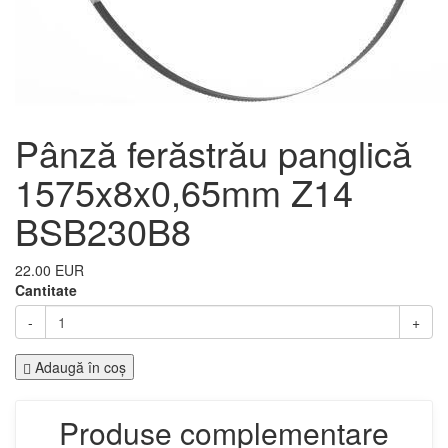
Pânză ferăstrău panglică
1575x8x0,65mm Z14
BSB230B8
22.00 EUR
Cantitate
-
+
Adaugă în coş
Produse complementare