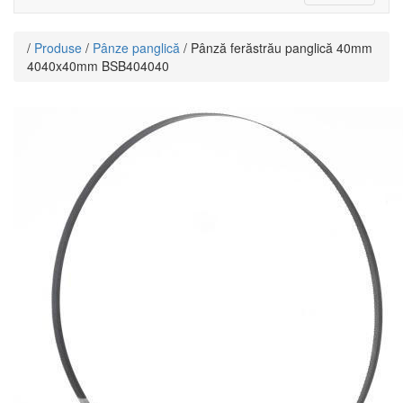
navigati
/
Produse
/
Pânze panglică
/ Pânză ferăstrău panglică 40mm
4040x40mm BSB404040