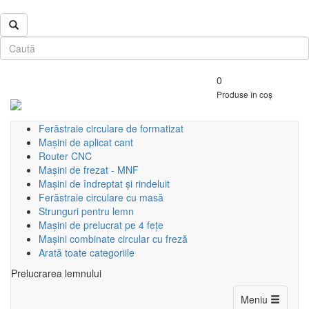
0
Produse în coș
Ferăstraie circulare de formatizat
Mașini de aplicat cant
Router CNC
Mașini de frezat - MNF
Mașini de îndreptat și rindeluit
Ferăstraie circulare cu masă
Strunguri pentru lemn
Mașini de prelucrat pe 4 fețe
Mașini combinate circular cu freză
Arată toate categoriile
Prelucrarea lemnului
Toggle
Meniu