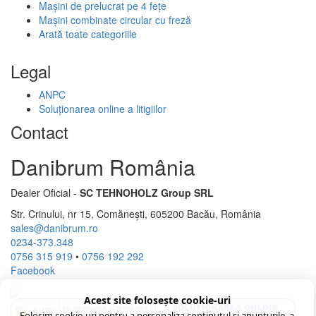
Mașini de prelucrat pe 4 fețe
Mașini combinate circular cu freză
Arată toate categoriile
Legal
ANPC
Soluționarea online a litigiilor
Contact
Danibrum România
Dealer Oficial -
SC TEHNOHOLZ Group SRL
Str. Crinului, nr 15, Comănești, 605200 Bacău, România
sales@danibrum.ro
0234-373.348
0756 315 919
•
0756 192 292
Facebook
Acest site folosește cookie-uri
Folosim cookie-uri pentru a personaliza conținutul și anunțurile, a