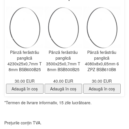
Pânză ferăstrău
Pânză ferăstrău
Pânză ferăstrău
panglică
panglică
panglică
4230x25x0,7mm T
3500x25x0,7mm T
4080x8x0,65mm 6
8mm BSB600B25
8mm BSB500B25
ZPZ BSB610B8
30.00 EUR
40.00 EUR
30.00 EUR
Adaugă în coş
Adaugă în coş
Adaugă în coş
*Termen de livrare informativ, 15 zile lucrătoare.
Prețurile conțin TVA.