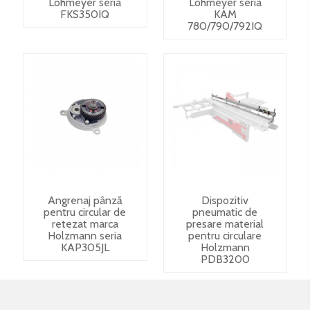
Lohmeyer seria
Lohmeyer seria
FKS350IQ
KAM
780/790/792IQ
Angrenaj pânză
Dispozitiv
pentru circular de
pneumatic de
retezat marca
presare material
Holzmann seria
pentru circulare
KAP305JL
Holzmann
PDB3200