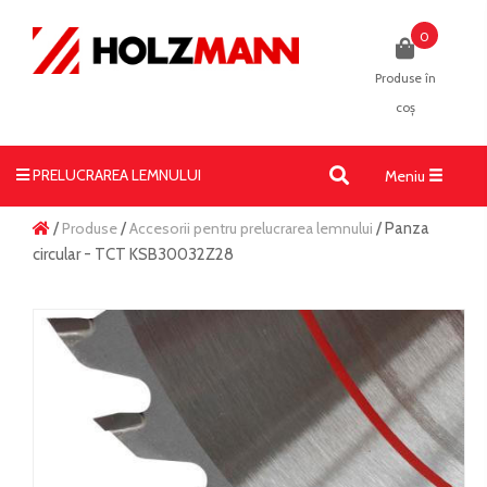
0
Produse în
coș
PRELUCRAREA LEMNULUI
Toggle
Meniu
navigati
/
Produse
/
Accesorii pentru prelucrarea lemnului
/ Panza
circular - TCT KSB30032Z28