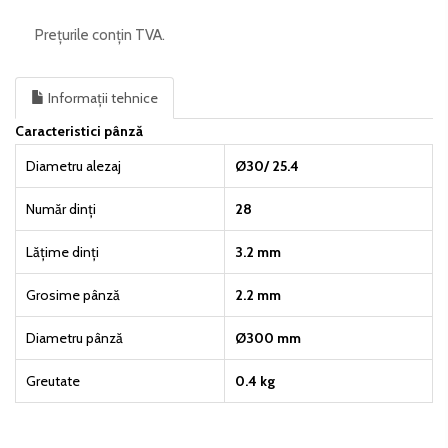
Prețurile conțin TVA.
Informații tehnice
Caracteristici pânză
Diametru alezaj
Ø30/ 25.4
Număr dinți
28
Lățime dinți
3.2 mm
Grosime pânză
2.2 mm
Diametru pânză
Ø300 mm
Greutate
0.4 kg