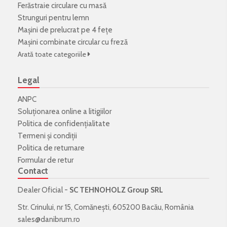
Ferăstraie circulare cu masă
Strunguri pentru lemn
Mașini de prelucrat pe 4 fețe
Mașini combinate circular cu freză
Arată toate categoriile
Legal
ANPC
Soluționarea online a litigiilor
Politica de confidenţialitate
Termeni şi condiţii
Politica de returnare
Formular de retur
Contact
Dealer Oficial -
SC TEHNOHOLZ Group SRL
Str. Crinului, nr 15, Comănești, 605200 Bacău, România
sales@danibrum.ro