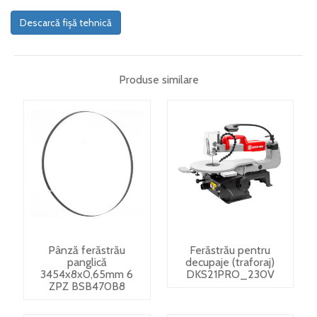
Descarcă fișă tehnică
Produse similare
Pânză ferăstrău
Ferăstrău pentru
panglică
decupaje (traforaj)
3454x8x0,65mm 6
DKS21PRO_230V
ZPZ BSB470B8