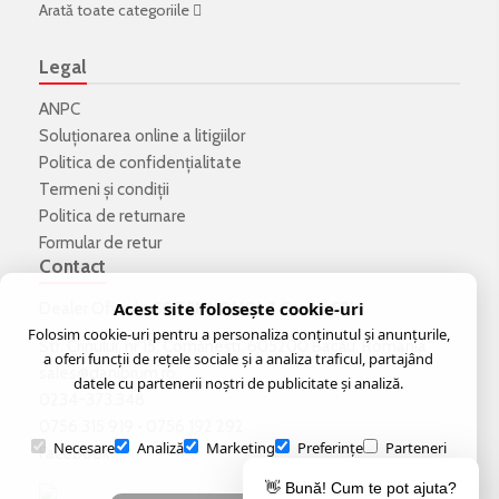
Arată toate categoriile
Legal
ANPC
Soluționarea online a litigiilor
Politica de confidenţialitate
Termeni şi condiţii
Politica de returnare
Formular de retur
Contact
Acest site folosește cookie-uri
Dealer Oficial -
SC TEHNOHOLZ Group SRL
Folosim cookie-uri pentru a personaliza conținutul și anunțurile,
Str. Crinului, nr 15, Comănești, 605200 Bacău, România
a oferi funcții de rețele sociale și a analiza traficul, partajând
sales@danibrum.ro
datele cu partenerii noștri de publicitate și analiză.
0234-373.348
0756 315 919
•
0756 192 292
Necesare
Analiză
Marketing
Preferințe
Parteneri
Facebook
👋 Bună! Cum te pot ajuta?