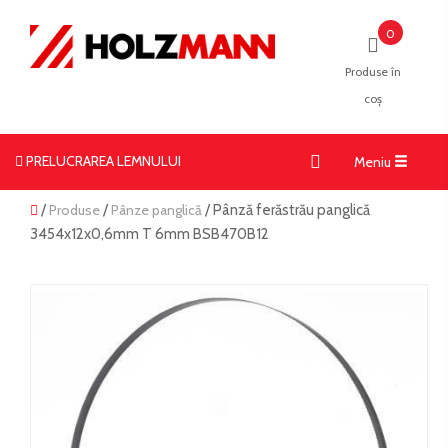
0
Produse în
coș
PRELUCRAREA LEMNULUI
Toggle
Meniu
navigati
/
Produse
/
Pânze panglică
/ Pânză ferăstrău panglică
3454x12x0,6mm T 6mm BSB470B12