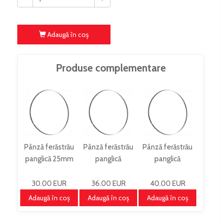
Adaugă în coş
Produse complementare
Pânză ferăstrău
Pânză ferăstrău
Pânză ferăstrău
panglică 25mm
panglică
panglică
4080x25mm
3500x10x0,6mm
5020x30x0,7mm
BSB610B25
T 6mm
T 9mm
30.00 EUR
36.00 EUR
40.00 EUR
BSB500B10
BSB700B30
Adaugă în coş
Adaugă în coş
Adaugă în coş