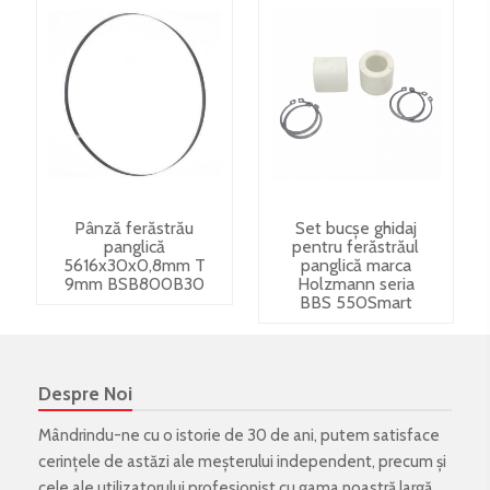
Pânză ferăstrău
Set bucșe ghidaj
panglică
pentru ferăstrăul
5616x30x0,8mm T
panglică marca
9mm BSB800B30
Holzmann seria
BBS 550Smart
Despre Noi
Mândrindu-ne cu o istorie de 30 de ani, putem satisface
cerințele de astăzi ale meșterului independent, precum și
cele ale utilizatorului profesionist cu gama noastră largă