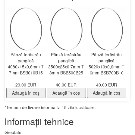
Pânză ferăstrău
Pânză ferăstrău
Pânză ferăstrău
panglică
panglică
panglică
4080x15x0,6mm T
3500x25x0,7mm T
5020x10x0,6mm T
7mm BSB610B15
8mm BSB500B25
6mm BSB700B10
29.00 EUR
40.00 EUR
40.00 EUR
Adaugă în coş
Adaugă în coş
Adaugă în coş
*Termen de livrare informativ, 15 zile lucrătoare.
Informații tehnice
Greutate