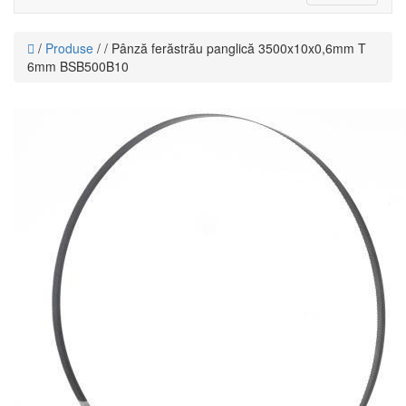
navigati
/
Produse
/ / Pânză ferăstrău panglică 3500x10x0,6mm T
6mm BSB500B10