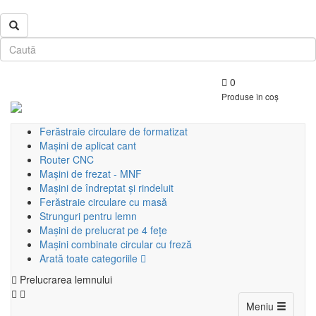
0
Produse în coș
Ferăstraie circulare de formatizat
Mașini de aplicat cant
Router CNC
Mașini de frezat - MNF
Mașini de îndreptat și rindeluit
Ferăstraie circulare cu masă
Strunguri pentru lemn
Mașini de prelucrat pe 4 fețe
Mașini combinate circular cu freză
Arată toate categoriile
Prelucrarea lemnului
Toggle
Meniu