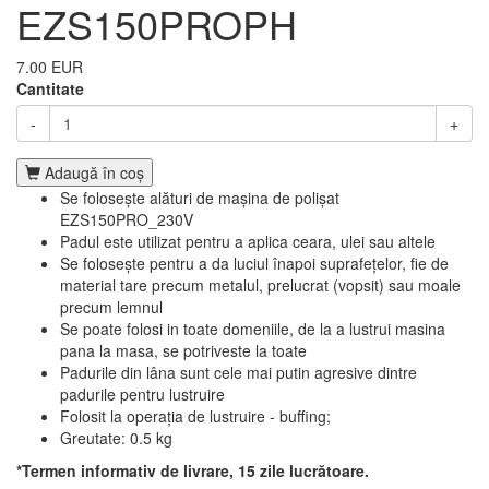
EZS150PROPH
7.00 EUR
Cantitate
-
+
Adaugă în coş
Se folosește alături de mașina de polișat
EZS150PRO_230V
Padul este utilizat pentru a aplica ceara, ulei sau altele
Se folosește pentru a da luciul înapoi suprafețelor, fie de
material tare precum metalul, prelucrat (vopsit) sau moale
precum lemnul
Se poate folosi in toate domeniile, de la a lustrui masina
pana la masa, se potriveste la toate
Padurile din lâna sunt cele mai putin agresive dintre
padurile pentru lustruire
Folosit la operația de lustruire - buffing;
Greutate: 0.5 kg
*Termen informativ de livrare, 15 zile lucrătoare.