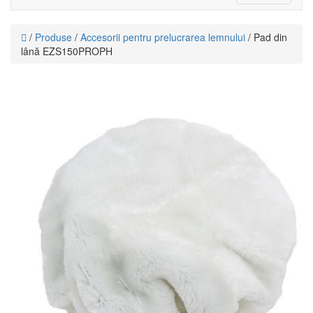
navigati
/
Produse
/
Accesorii pentru prelucrarea lemnului
/ Pad din
lână EZS150PROPH