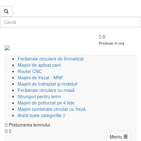
0
Produse în coș
Ferăstraie circulare de formatizat
Mașini de aplicat cant
Router CNC
Mașini de frezat - MNF
Mașini de îndreptat și rindeluit
Ferăstraie circulare cu masă
Strunguri pentru lemn
Mașini de prelucrat pe 4 fețe
Mașini combinate circular cu freză
Arată toate categoriile
Prelucrarea lemnului
Toggle
Meniu