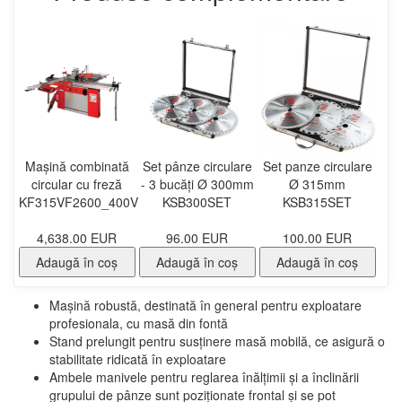
Mașină combinată
Set pânze circulare
Set panze circulare
circular cu freză
- 3 bucăți Ø 300mm
Ø 315mm
KF315VF2600_400V
KSB300SET
KSB315SET
4,638.00 EUR
96.00 EUR
100.00 EUR
Adaugă în coş
Adaugă în coş
Adaugă în coş
Mașină robustă, destinată în general pentru exploatare
profesionala, cu masă din fontă
Stand prelungit pentru susținere masă mobilă, ce asigură o
stabilitate ridicată în exploatare
Ambele manivele pentru reglarea înălțimii și a înclinării
grupului de pânze sunt poziționate frontal și se pot