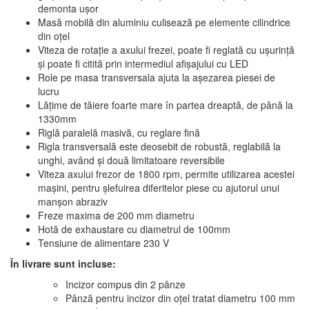
demonta ușor
Masă mobilă din aluminiu culisează pe elemente cilindrice
din oțel
Viteza de rotație a axului frezei, poate fi reglată cu ușurință
și poate fi citită prin intermediul afișajului cu LED
Role pe masa transversala ajuta la așezarea piesei de
lucru
Lățime de tăiere foarte mare în partea dreaptă, de până la
1330mm
Riglă paralelă masivă, cu reglare fină
Rigla transversală este deosebit de robustă, reglabilă la
unghi, având și două limitatoare reversibile
Viteza axului frezor de 1800 rpm, permite utilizarea acestei
mașini, pentru șlefuirea diferitelor piese cu ajutorul unui
manșon abraziv
Freze maxima de 200 mm diametru
Hotă de exhaustare cu diametrul de 100mm
Tensiune de alimentare 230 V
În livrare sunt incluse:
Incizor compus din 2 pânze
Pânză pentru incizor din oțel tratat diametru 100 mm