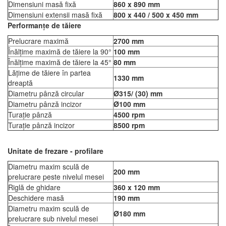
Dimensiuni masă fixă
860 x 890 mm
Dimensiuni extensii masă fixă
800 x 440 / 500 x 450 mm
Performanțe de tăiere
Prelucrare maximă
2700 mm
Înălțime maximă de tăiere la 90°
100 mm
Înălțime maximă de tăiere la 45°
80 mm
Lățime de tăiere în partea
1330 mm
dreaptă
Diametru pânză circular
Ø315/ (30) mm
Diametru pânză incizor
Ø100 mm
Turație pânză
4500 rpm
Turație pânză incizor
8500 rpm
Unitate de frezare - profilare
Diametru maxim sculă de
200 mm
prelucrare peste nivelul mesei
Riglă de ghidare
360 x 120 mm
Deschidere masă
190 mm
Diametru maxim sculă de
Ø180 mm
prelucrare sub nivelul mesei