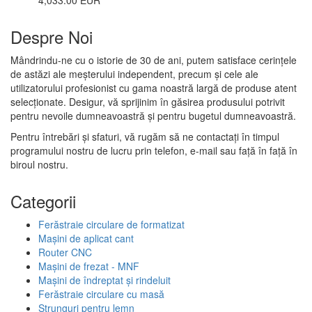
4,033.00 EUR
Despre Noi
Mândrindu-ne cu o istorie de 30 de ani, putem satisface cerințele
de astăzi ale meșterului independent, precum și cele ale
utilizatorului profesionist cu gama noastră largă de produse atent
selecționate. Desigur, vă sprijinim în găsirea produsului potrivit
pentru nevoile dumneavoastră și pentru bugetul dumneavoastră.
Pentru întrebări și sfaturi, vă rugăm să ne contactați în timpul
programului nostru de lucru prin telefon, e-mail sau față în față în
biroul nostru.
Categorii
Ferăstraie circulare de formatizat
Mașini de aplicat cant
Router CNC
Mașini de frezat - MNF
Mașini de îndreptat și rindeluit
Ferăstraie circulare cu masă
Strunguri pentru lemn