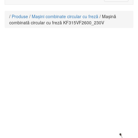
navigati
/
Produse
/
Mașini combinate circular cu freză
/ Mașină
combinată circular cu freză KF315VF2600_230V