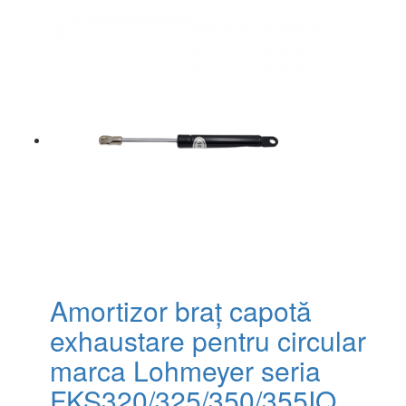
Amortizor braț capotă
exhaustare pentru circular
marca Lohmeyer seria
FKS320/325/350/355IQ