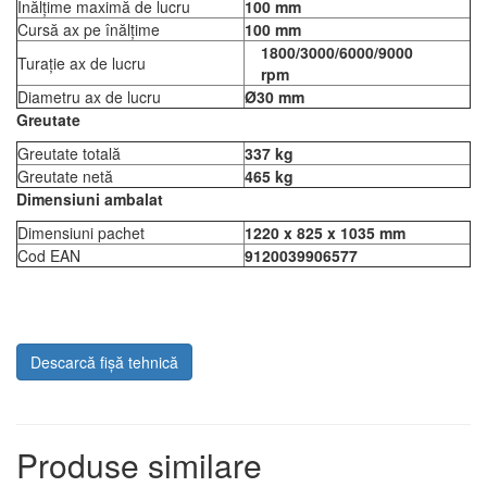
Înălțime maximă de lucru
100 mm
Cursă ax pe înălțime
100 mm
1800/3000/6000/9000
Turație ax de lucru
rpm
Diametru ax de lucru
Ø30 mm
Greutate
Greutate totală
337 kg
Greutate netă
465 kg
Dimensiuni ambalat
Dimensiuni pachet
1220 x 825 x 1035 mm
Cod EAN
9120039906577
Descarcă fișă tehnică
Produse similare