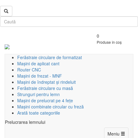
0
Produse în coș
Ferăstraie circulare de formatizat
Mașini de aplicat cant
Router CNC
Mașini de frezat - MNF
Mașini de îndreptat și rindeluit
Ferăstraie circulare cu masă
Strunguri pentru lemn
Mașini de prelucrat pe 4 fețe
Mașini combinate circular cu freză
Arată toate categoriile
Prelucrarea lemnului
Toggle
Meniu