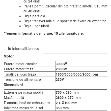
cu 24 dinți
Pânză pentru circular din oțel tratat diametru 315 mm
cu 40 dinți
Rigla paralelă
Rigla transversală cu dispozitiv de fixare cu excentric
Rigla unghiulară
*Termen informativ de livrare, 15 zile lucrătoare
.
Informații tehnice
Motor
Putere motor circular
3000W
Putere motor freză
2800W
Turații de lucru freză
1800/3000/6000/9000 rpm
Tensiune de alimentare
230V
Dimensiuni
Extensie pe masă mobilă
750 x 590 mm
Masă mobilă
2600 x 270 mm
Diametru hotă de exhaustare
2 x Ø100 mm
Înălțimea mesei de la sol
850 mm