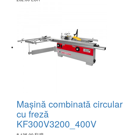
Mașină combinată circular
cu freză
KF300V3200_400V
8,135.00 EUR