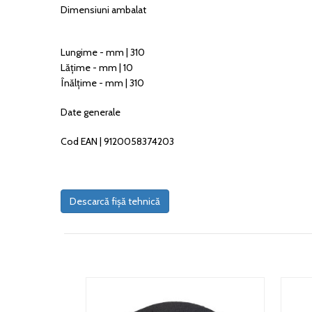
Dimensiuni ambalat
Lungime - mm | 310
Lățime - mm | 10
Înălțime - mm | 310
Date generale
Cod EAN | 9120058374203
Descarcă fișă tehnică