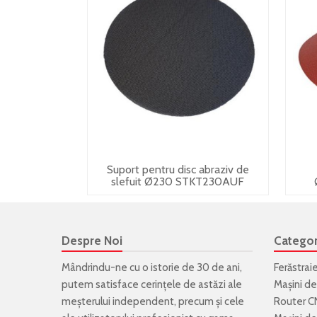
Suport pentru disc abraziv de
slefuit Ø230 STKT230AUF
Despre Noi
Categor
Mândrindu-ne cu o istorie de 30 de ani,
Ferăstrai
putem satisface cerințele de astăzi ale
Mașini de
meșterului independent, precum și cele
Router C