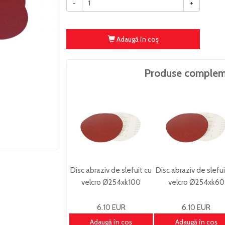
-
+
Adaugă în coş
Produse complem
Disc abraziv de slefuit cu
Disc abraziv de slefui
velcro Ø254xk100
velcro Ø254xk60
STKTSM250K100
STKTSM250K60
6.10 EUR
6.10 EUR
Adaugă în coş
Adaugă în coş