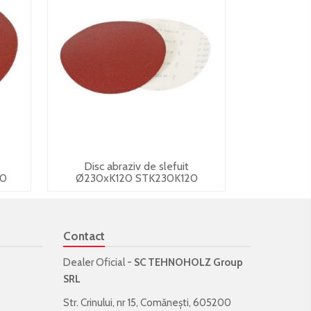
Disc abraziv de slefuit
80
Ø230xK120 STK230K120
Contact
Dealer Oficial -
SC TEHNOHOLZ Group
SRL
Str. Crinului, nr 15, Comănești, 605200