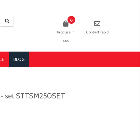
0
Produse în
Contact rapid
coș
LE
BLOG
54 - set STTSM250SET