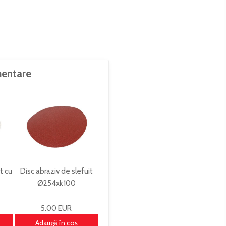
entare
t cu
Disc abraziv de slefuit
Ø254xk100
STTSM250K100
5.00 EUR
Adaugă în coş