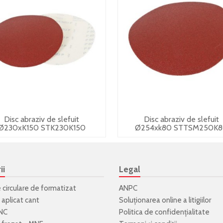
Disc abraziv de slefuit
Disc abraziv de slefuit
Ø230xK150 STK230K150
Ø254xk80 STTSM250K
ii
Legal
e circulare de formatizat
ANPC
 aplicat cant
Soluționarea online a litigiilor
NC
Politica de confidenţialitate