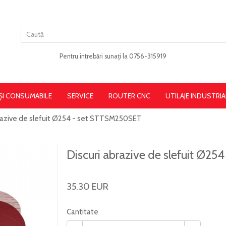
Pentru întrebări sunați la 0756-315919
 ȘI CONSUMABILE
SERVICE
ROUTER CNC
UTILAJE INDUSTRIA
brazive de slefuit Ø254 - set STTSM250SET
Discuri abrazive de slefuit Ø2
35.30 EUR
Cantitate