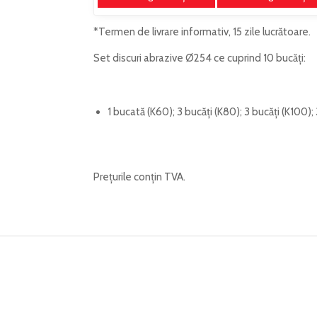
*Termen de livrare informativ, 15 zile lucrătoare.
Set discuri abrazive Ø254 ce cuprind 10 bucăți:
1 bucată (K60); 3 bucăți (K80); 3 bucăți (K100);
Prețurile conțin TVA.