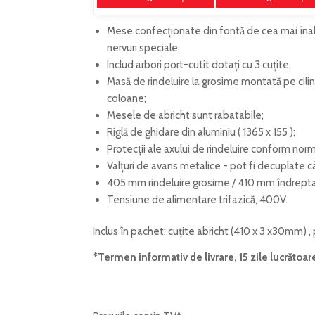
Mese confecționate din fontă de cea mai înal
nervuri speciale;
Includ arbori port-cutit dotați cu 3 cuțite;
Masă de rindeluire la grosime montată pe cilin
coloane;
Mesele de abricht sunt rabatabile;
Riglă de ghidare din aluminiu ( 1365 x 155
)
;
Protecții ale axului de rindeluire conform norm
Valțuri de avans metalice - pot fi decuplate câ
405 mm rindeluire grosime / 410 mm îndrepta
Tensiune de alimentare trifazică, 400V.
Inclus în pachet: cuțite abricht (410 x 3 x30mm) ,
*Termen informativ de livrare, 15 zile lucrătoar