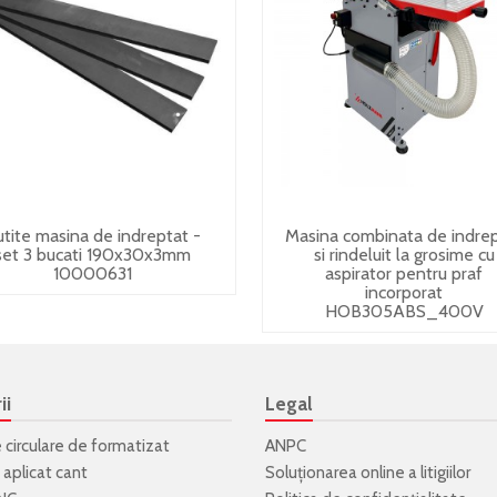
utite masina de indreptat -
Masina combinata de indre
set 3 bucati 190x30x3mm
si rindeluit la grosime cu
10000631
aspirator pentru praf
incorporat
HOB305ABS_400V
ii
Legal
e circulare de formatizat
ANPC
 aplicat cant
Soluționarea online a litigiilor