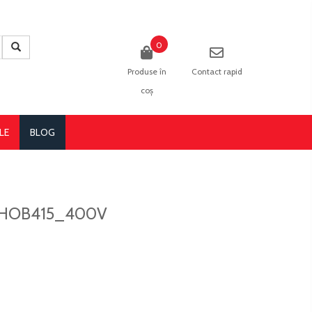
0
Produse în
Contact rapid
coș
LE
BLOG
uit HOB415_400V