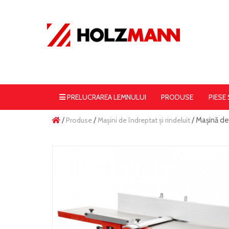
PRELUCRAREA LEMNULUI
PRODUSE
PIESE
/
Produse
/
Mașini de îndreptat și rindeluit
/ Mașină de