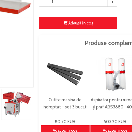
-
+
Adaugă în coş
Produse complem
Cutite masina de
Aspirator pentru rum
indreptat - set 3 bucati
și praf ABS3880_4
410x30x3mm 10000665
80.70 EUR
503.20 EUR
Adaugă în coş
Adaugă în coş