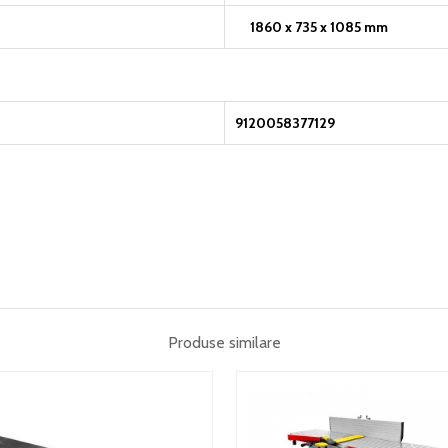
1860 x 735 x 1085 mm
9120058377129
Produse similare