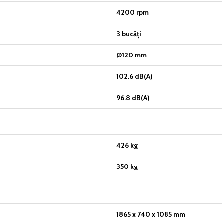
4200 rpm
3 bucăți
Ø120 mm
102.6 dB(A)
96.8 dB(A)
426 kg
350 kg
1865 x 740 x 1085 mm