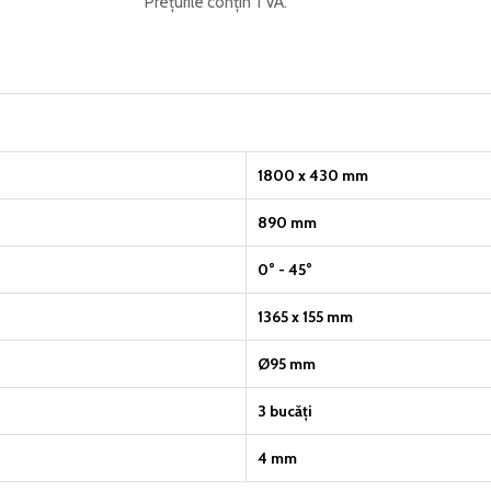
Prețurile conțin TVA.
1800 x 430 mm
890 mm
0° - 45°
1365 x 155 mm
Ø95 mm
3 bucăți
4 mm