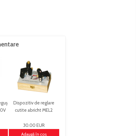
entare
eguș
Dispozitiv de reglare
00V
cutite abricht MEL2
30.00 EUR
Adaugă în coş