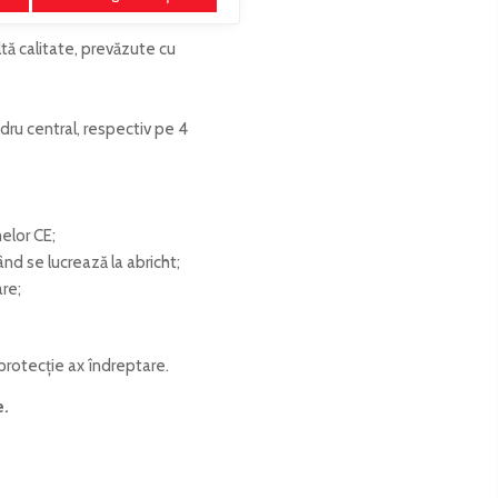
tă calitate, prevăzute cu
dru central, respectiv pe 4
elor CE;
nd se lucrează la abricht;
re;
 protecție ax îndreptare.
e.