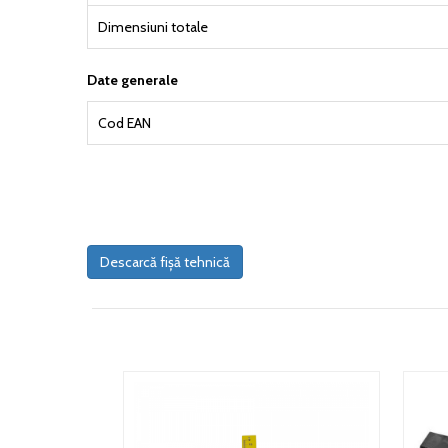
Dimensiuni totale
Date generale
Cod EAN
Descarcă fișă tehnică