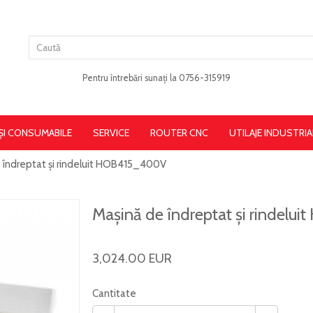
Pentru întrebări sunați la 0756-315919
 ȘI CONSUMABILE
SERVICE
ROUTER CNC
UTILAJE INDUSTRIA
 îndreptat și rindeluit HOB415_400V
Mașină de îndreptat și rindel
3,024.00 EUR
Cantitate