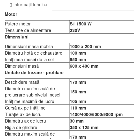
Informații tehnice
Motor
Putere motor
S1 1500 W
Tensiune de alimentare
230V
Dimensiuni
Dimensiuni masă mobilă
1000 x 200 mm
Diametru hotă de exhaustare
100 mm
Înălțimea mesei de la sol
850 mm
Dimensiuni masă
600 x 400 mm
Unitate de frezare - profilare
Deschidere masă
170 mm
Diametru maxim sculă de
150 mm
prelucrare sub nivelul mesei
Înălțime maximă de lucru
105 mm
Cursă ax pe înălțime
110 mm
Turație ax de lucru
1400/4000/6000/9000 rpm
Diametru ax de lucru
30 mm
Riglă de ghidare
350 x 125 mm
Diametru maxim sculă de
170 mm