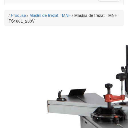
navigat
/
Produse
/
Mașini de frezat - MNF
/ Mașină de frezat - MNF
FS160L_230V