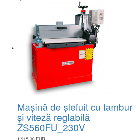
Mașină de șlefuit cu tambur
și viteză reglabilă
ZS560FU_230V
1,915.00 EUR