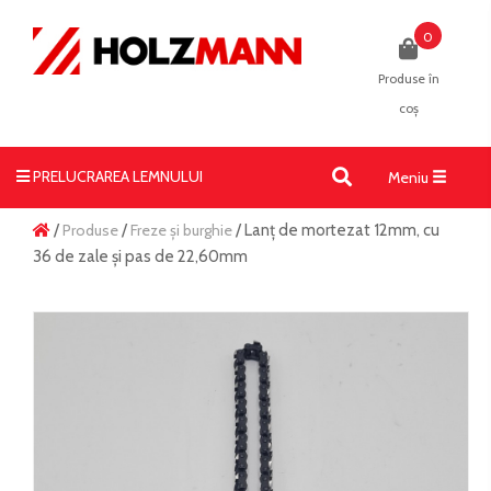
0
Produse în
coș
PRELUCRAREA LEMNULUI
Toggle
Meniu
navigati
/
Produse
/
Freze și burghie
/ Lanț de mortezat 12mm, cu
36 de zale și pas de 22,60mm