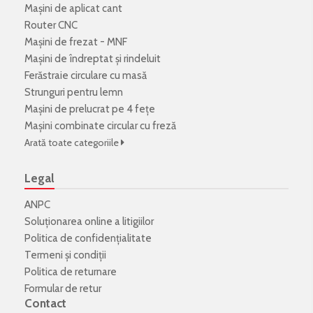
Mașini de aplicat cant
Router CNC
Mașini de frezat - MNF
Mașini de îndreptat și rindeluit
Ferăstraie circulare cu masă
Strunguri pentru lemn
Mașini de prelucrat pe 4 fețe
Mașini combinate circular cu freză
Arată toate categoriile
Legal
ANPC
Soluționarea online a litigiilor
Politica de confidenţialitate
Termeni şi condiţii
Politica de returnare
Formular de retur
Contact