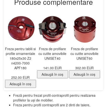
Produse complementare
Freza pentru tablii si
Freza de profilare
Freza de profilare
profile ornamentale
cu cutite amovibile
cu cutite amovibile
180x25x30 Z2
UNISET40
UNISET60
n4200-7000
APF180
141.00 EUR
302.00 EUR
Adaugă în coş
Adaugă în coş
252.00 EUR
Adaugă în coş
Freză pentru frezat profil-contraprofil pentru realizarea
profilelor la uşi de mobilier.
Freza pentru profil contraprofil are 2 dinti de taiere,