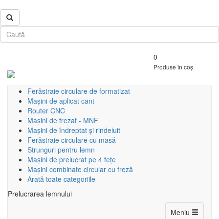
0
Produse în coș
Ferăstraie circulare de formatizat
Mașini de aplicat cant
Router CNC
Mașini de frezat - MNF
Mașini de îndreptat și rindeluit
Ferăstraie circulare cu masă
Strunguri pentru lemn
Mașini de prelucrat pe 4 fețe
Mașini combinate circular cu freză
Arată toate categoriile
Prelucrarea lemnului
Toggle
Meniu