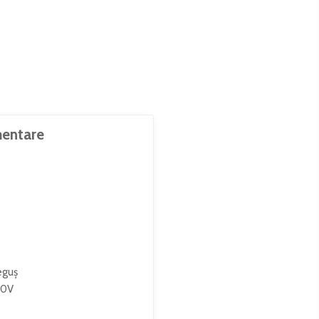
entare
eguș
00V