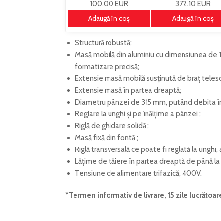
100.00 EUR
372.10 EUR
Adaugă în coş
Adaugă în coş
Structură robustă;
Masă mobilă din aluminiu cu dimensiunea de
formatizare precisă;
Extensie masă mobilă susținută de braț telesc
Extensie masă în partea dreaptă;
Diametru pânzei de 315 mm, putând debita în
Reglare la unghi și pe înălțime a pânzei ;
Riglă de ghidare solidă ;
Masă fixă din fontă ;
Riglă transversală ce poate fi reglată la unghi, a
Lățime de tăiere în partea dreaptă de până 
Tensiune de alimentare trifazică, 400V.
*Termen informativ de livrare, 15 zile lucrătoar