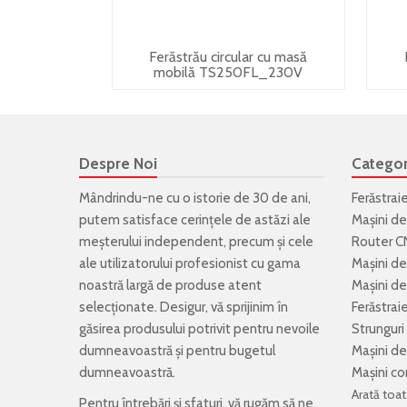
Ferăstrău circular cu masă
mobilă TS250FL_230V
Despre Noi
Categor
Mândrindu-ne cu o istorie de 30 de ani,
Ferăstrai
putem satisface cerințele de astăzi ale
Mașini de
meșterului independent, precum și cele
Router C
ale utilizatorului profesionist cu gama
Mașini de
noastră largă de produse atent
Mașini de 
selecționate. Desigur, vă sprijinim în
Ferăstrai
găsirea produsului potrivit pentru nevoile
Strunguri
dumneavoastră și pentru bugetul
Mașini de
dumneavoastră.
Mașini co
Arată toat
Pentru întrebări și sfaturi, vă rugăm să ne