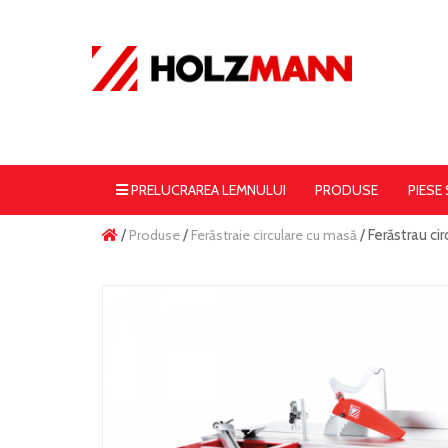
PRELUCRAREA LEMNULUI
PRODUSE
PIESE
/
Produse
/
Ferăstraie circulare cu masă
/ Ferăstrau c