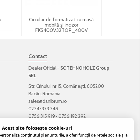
ă
Circular de formatizat cu masă
mobilă și incizor
FKS400V32TOP_400V
Contact
Dealer Oficial -
SC TEHNOHOLZ Group
SRL
Str. Crinului, nr 15, Comănești, 605200
Bacău, România
sales@danibrum.ro
0234-373.348
0756 315 919
•
0756 192 292
Facebook
Acest site folosește cookie-uri
rsonaliza conținutul și anunțurile, a oferi funcții de rețele sociale și a