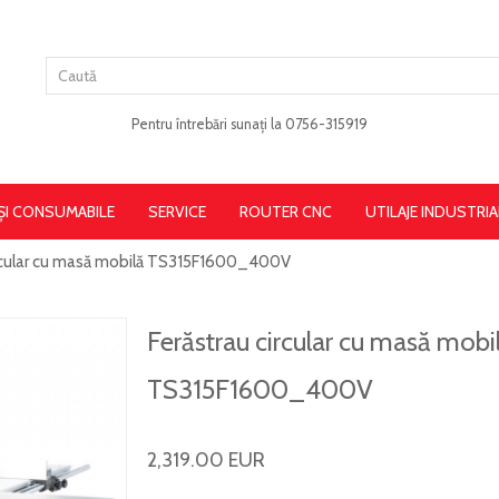
Pentru întrebări sunați la 0756-315919
 ȘI CONSUMABILE
SERVICE
ROUTER CNC
UTILAJE INDUSTRIA
ircular cu masă mobilă TS315F1600_400V
Ferăstrau circular cu masă mobi
TS315F1600_400V
2,319.00 EUR