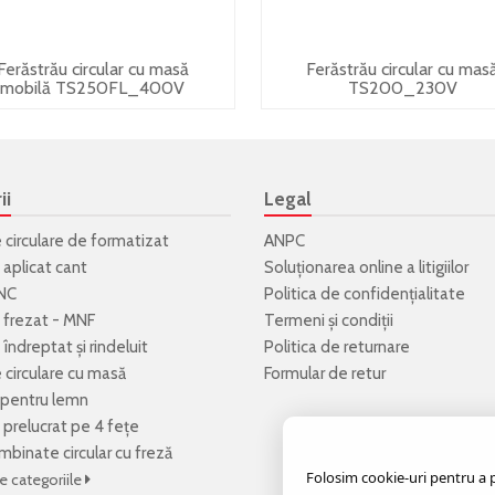
Ferăstrău circular cu masă
Ferăstrău circular cu mas
mobilă TS250FL_400V
TS200_230V
ii
Legal
e circulare de formatizat
ANPC
 aplicat cant
Soluționarea online a litigiilor
NC
Politica de confidenţialitate
 frezat - MNF
Termeni şi condiţii
îndreptat și rindeluit
Politica de returnare
e circulare cu masă
Formular de retur
 pentru lemn
 prelucrat pe 4 fețe
mbinate circular cu freză
Folosim cookie-uri pentru a pe
e categoriile