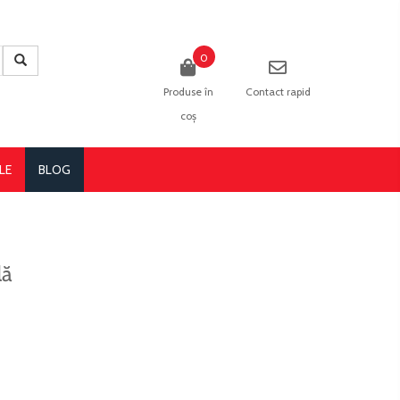
0
Produse în
Contact rapid
coș
LE
BLOG
lă