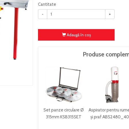
Cantitate
-
+
Adaugă în coş
Produse complem
Set panze circulare Ø
Aspirator pentru rum
315mm KSB315SET
și praf ABS2480_4