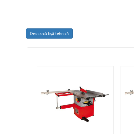
Descarcă fișă tehnică