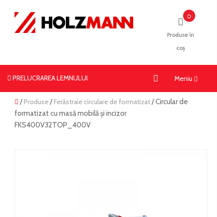
0
Produse în
coș
PRELUCRAREA LEMNULUI
Toggle
Meniu
navigat
/
Produse
/
Ferăstraie circulare de formatizat
/ Circular de
formatizat cu masă mobilă și incizor
FKS400V32TOP_400V