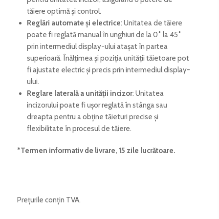
tăiere optimă și control.
Reglări automate și electrice
: Unitatea de tăiere
poate fi reglată manual în unghiuri de la 0˚ la 45˚
prin intermediul display-ului atașat în partea
superioară. Înălțimea și poziția unității tăietoare pot
fi ajustate electric și precis prin intermediul display-
ului.
Reglare laterală a unității incizor
: Unitatea
incizorului poate fi ușor reglată în stânga sau
dreapta pentru a obține tăieturi precise și
flexibilitate în procesul de tăiere.
*Termen informativ de livrare, 15 zile lucrătoare
.
Prețurile conțin TVA.