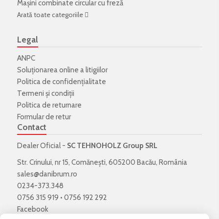
Mașini combinate circular cu freză
Arată toate categoriile
Legal
ANPC
Soluționarea online a litigiilor
Politica de confidenţialitate
Termeni şi condiţii
Politica de returnare
Formular de retur
Contact
Dealer Oficial -
SC TEHNOHOLZ Group SRL
Str. Crinului, nr 15, Comănești, 605200 Bacău, România
sales@danibrum.ro
0234-373.348
0756 315 919
•
0756 192 292
Facebook