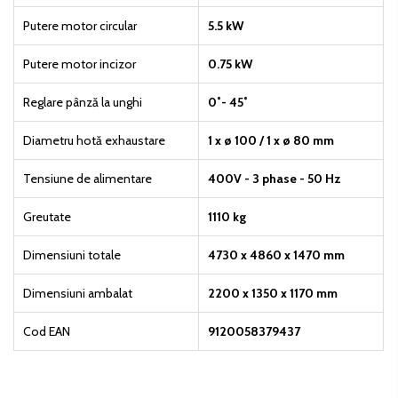
Putere motor circular
5.5 kW
Putere motor incizor
0.75 kW
Reglare pânză la unghi
0˚- 45˚
Diametru hotă exhaustare
1 x ø 100 / 1 x ø 80 mm
Tensiune de alimentare
400V - 3 phase - 50 Hz
Greutate
1110 kg
Dimensiuni totale
4730 x 4860 x 1470 mm
Dimensiuni ambalat
2200 x 1350 x 1170 mm
Cod EAN
9120058379437