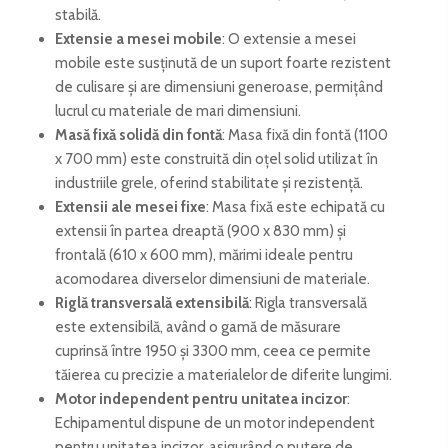
stabilă.
Extensie a mesei mobile
: O extensie a mesei
mobile este susținută de un suport foarte rezistent
de culisare și are dimensiuni generoase, permițând
lucrul cu materiale de mari dimensiuni.
Masă fixă solidă din fontă
: Masa fixă din fontă (1100
x 700 mm) este construită din oțel solid utilizat în
industriile grele, oferind stabilitate și rezistență.
Extensii ale mesei fixe
: Masa fixă este echipată cu
extensii în partea dreaptă (900 x 830 mm) și
frontală (610 x 600 mm), mărimi ideale pentru
acomodarea diverselor dimensiuni de materiale.
Riglă transversală extensibilă
: Rigla transversală
este extensibilă, având o gamă de măsurare
cuprinsă între 1950 și 3300 mm, ceea ce permite
tăierea cu precizie a materialelor de diferite lungimi.
Motor independent pentru unitatea incizor
:
Echipamentul dispune de un motor independent
pentru unitatea incizor, asigurând o putere de