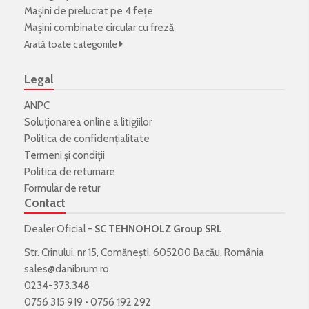
Mașini de prelucrat pe 4 fețe
Mașini combinate circular cu freză
Arată toate categoriile
Legal
ANPC
Soluționarea online a litigiilor
Politica de confidenţialitate
Termeni şi condiţii
Politica de returnare
Formular de retur
Contact
Dealer Oficial -
SC TEHNOHOLZ Group SRL
Str. Crinului, nr 15, Comănești, 605200 Bacău, România
sales@danibrum.ro
0234-373.348
0756 315 919
•
0756 192 292