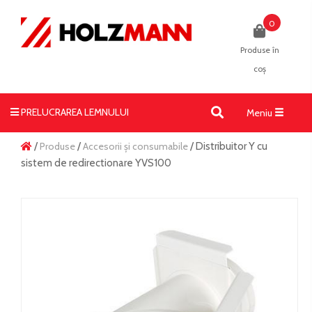
0
Produse în
coș
PRELUCRAREA LEMNULUI
Toggle
Meniu
navigati
/
Produse
/
Accesorii și consumabile
/ Distribuitor Y cu
sistem de redirectionare YVS100