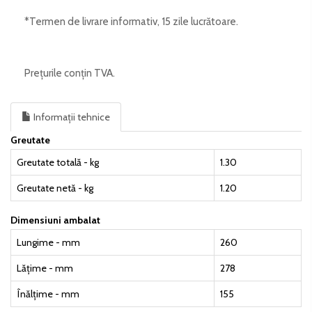
*Termen de livrare informativ, 15 zile lucrătoare.
Prețurile conțin TVA.
Informații tehnice
Greutate
Greutate totală - kg
1.30
Greutate netă - kg
1.20
Dimensiuni ambalat
Lungime - mm
260
Lățime - mm
278
Înălțime - mm
155