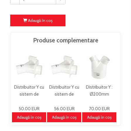
Adaugă în coş
Produse complementare
Distribuitor Y cu
Distribuitor Y cu
Distribuitor Y :
sistem de
sistem de
Ø200mm
redirectionare
redirectionare
YV200100100
YVS80
YVS120
50.00 EUR
56.00 EUR
70.00 EUR
Adaugă în coş
Adaugă în coş
Adaugă în coş