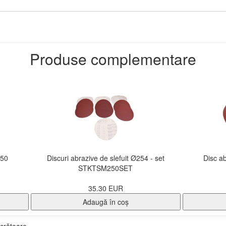
Produse complementare
150
Discuri abrazive de slefuit Ø254 - set
Disc a
STKTSM250SET
35.30 EUR
Adaugă în coş