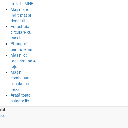
frezat - MNF
Mașini de
îndreptat și
rindeluit
Ferăstraie
circulare cu
masă
Strunguri
pentru lemn
Mașini de
prelucrat pe 4
fețe
Mașini
combinate
circular cu
freză
Arată toate
categoriile
lui
izat