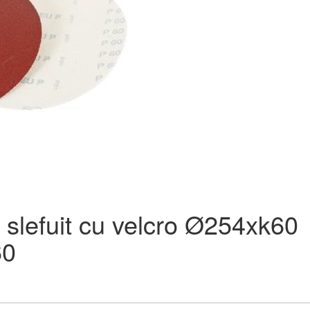
 slefuit cu velcro Ø254xk60
60