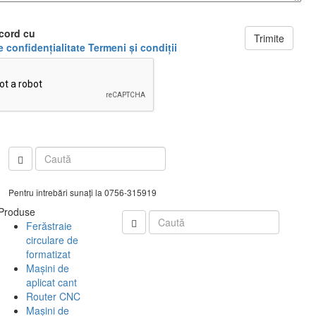
cord cu
Trimite
e confidenţialitate
Termeni şi condiţii
Pentru întrebări sunați la 0756-315919
Produse
Ferăstraie
circulare de
formatizat
Mașini de
aplicat cant
Router CNC
Mașini de