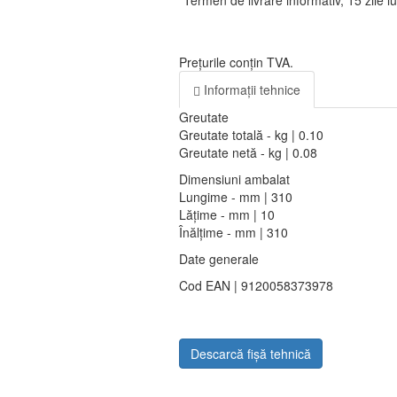
*Termen de livrare informativ, 15 zile l
Prețurile conțin TVA.
Informații tehnice
Greutate
Greutate totală - kg | 0.10
Greutate netă - kg | 0.08
Dimensiuni ambalat
Lungime - mm | 310
Lățime - mm | 10
Înălțime - mm | 310
Date generale
Cod EAN | 9120058373978
Descarcă fișă tehnică