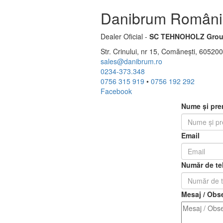
Danibrum Români
Dealer Oficial -
SC TEHNOHOLZ Grou
Str. Crinului, nr 15, Comănești, 6052
sales@danibrum.ro
0234-373.348
0756 315 919
•
0756 192 292
Facebook
Nume și pr
Email
Număr de te
Mesaj / Obse