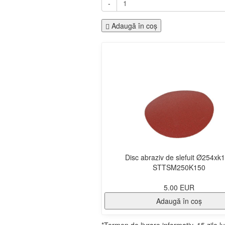
-
Adaugă în coş
Disc abraziv de slefuit Ø254xk
STTSM250K150
5.00 EUR
Adaugă în coş