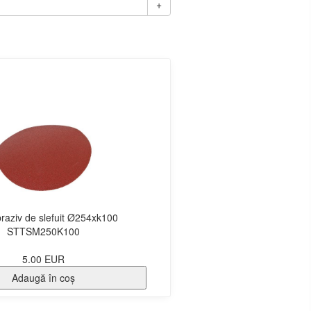
+
braziv de slefuit Ø254xk100
STTSM250K100
5.00 EUR
Adaugă în coş