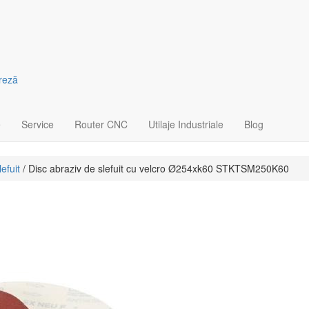
freză
e
Service
Router CNC
Utilaje Industriale
Blog
efuit
/ Disc abraziv de slefuit cu velcro Ø254xk60 STKTSM250K60