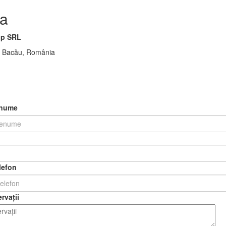
a
p SRL
00 Bacău, România
enume
lefon
rvații