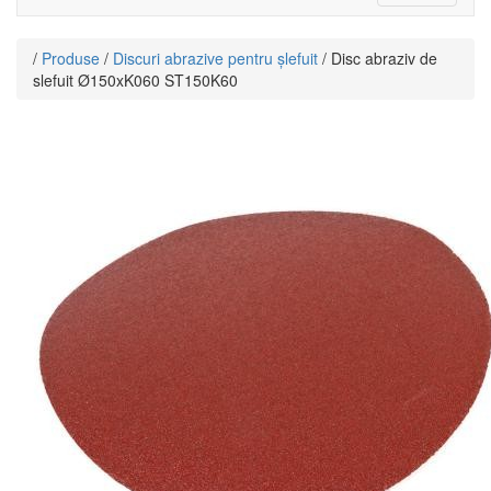
navigat
/
Produse
/
Discuri abrazive pentru șlefuit
/ Disc abraziv de
slefuit Ø150xK060 ST150K60