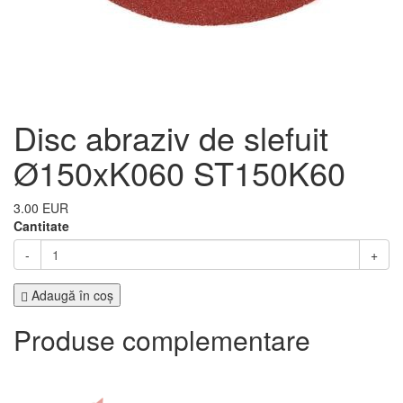
Disc abraziv de slefuit
Ø150xK060 ST150K60
3.00 EUR
Cantitate
-
+
Adaugă în coş
Produse complementare