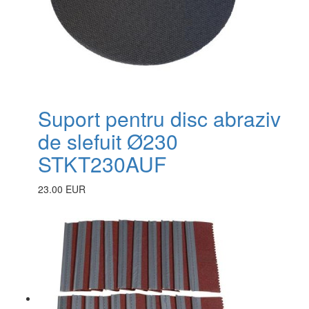
Suport pentru disc abraziv
de slefuit Ø230
STKT230AUF
23.00 EUR