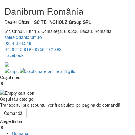
Danibrum România
Dealer Oficial -
SC TEHNOHOLZ Group SRL
Str. Crinului, nr 15, Comănești, 605200 Bacău, România
sales@danibrum.ro
0234-373.348
0756 315 919
•
0756 192 292
Facebook
Coşul meu
✖
Coşul tău este gol
Transportul şi discountul vor fi calculate pe pagina de comandă
Comandă
Alege limba
✖
Română