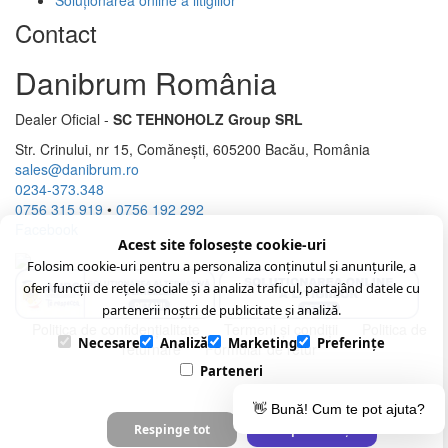
Soluționarea online a litigiilor
Contact
Danibrum România
Dealer Oficial -
SC TEHNOHOLZ Group SRL
Str. Crinului, nr 15, Comănești, 605200 Bacău, România
sales@danibrum.ro
0234-373.348
0756 315 919
•
0756 192 292
Facebook
Acest site folosește cookie-uri
Folosim cookie-uri pentru a personaliza conținutul și anunțurile, a
oferi funcții de rețele sociale și a analiza traficul, partajând datele cu
partenerii noștri de publicitate și analiză.
Politica de confidenţialitate
Termeni şi condiţii
Politica de
Necesare
Analiză
Marketing
Preferințe
returnare
Formular de retur
Parteneri
👋 Bună! Cum te pot ajuta?
Respinge tot
Acceptă selecția