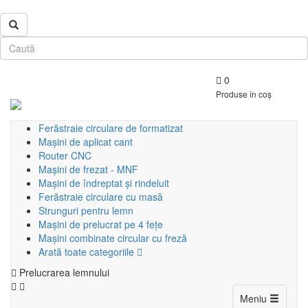
0
Produse în coș
Ferăstraie circulare de formatizat
Mașini de aplicat cant
Router CNC
Mașini de frezat - MNF
Mașini de îndreptat și rindeluit
Ferăstraie circulare cu masă
Strunguri pentru lemn
Mașini de prelucrat pe 4 fețe
Mașini combinate circular cu freză
Arată toate categoriile
Prelucrarea lemnului
Toggle
Meniu