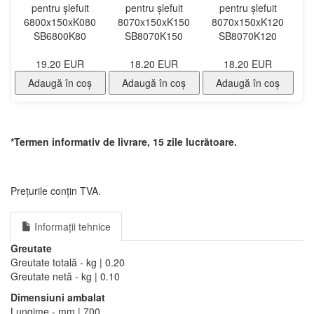
pentru șlefuit
pentru șlefuit
pentru șlefuit
6800x150xK080
8070x150xK150
8070x150xK120
SB6800K80
SB8070K150
SB8070K120
19.20 EUR
18.20 EUR
18.20 EUR
Adaugă în coş
Adaugă în coş
Adaugă în coş
*Termen informativ de livrare, 15 zile lucrătoare.
Prețurile conțin TVA.
Informații tehnice
Greutate
Greutate totală - kg | 0.20
Greutate netă - kg | 0.10
Dimensiuni ambalat
Lungime - mm | 700