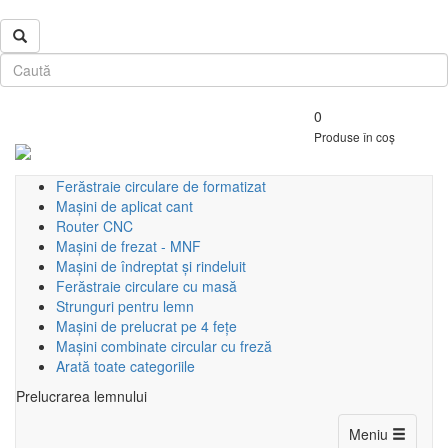
0
Produse în coș
Ferăstraie circulare de formatizat
Mașini de aplicat cant
Router CNC
Mașini de frezat - MNF
Mașini de îndreptat și rindeluit
Ferăstraie circulare cu masă
Strunguri pentru lemn
Mașini de prelucrat pe 4 fețe
Mașini combinate circular cu freză
Arată toate categoriile
Prelucrarea lemnului
Toggle
Meniu