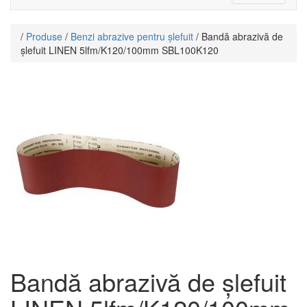
navigati
/
Produse
/
Benzi abrazive pentru șlefuit
/ Bandă abrazivă de
șlefuit LINEN 5lfm/K120/100mm SBL100K120
Bandă abrazivă de șlefuit