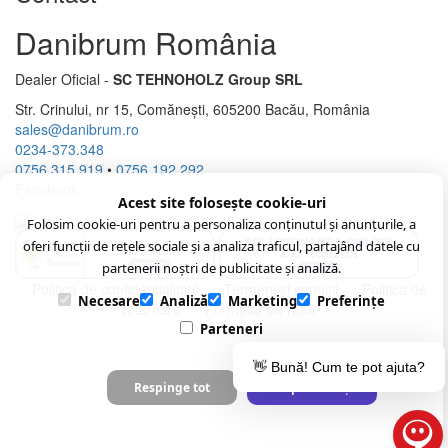
Danibrum România
Dealer Oficial -
SC TEHNOHOLZ Group SRL
Str. Crinului, nr 15, Comănești, 605200 Bacău, România
sales@danibrum.ro
0234-373.348
0756 315 919
•
0756 192 292
Facebook
Acest site folosește cookie-uri
Folosim cookie-uri pentru a personaliza conținutul și anunțurile, a
oferi funcții de rețele sociale și a analiza traficul, partajând datele cu
partenerii noștri de publicitate și analiză.
Politica de confidenţialitate
Termeni şi condiţii
Politica de
Necesare
Analiză
Marketing
Preferințe
returnare
Formular de retur
Parteneri
👋 Bună! Cum te pot ajuta?
Respinge tot
Acceptă selecția