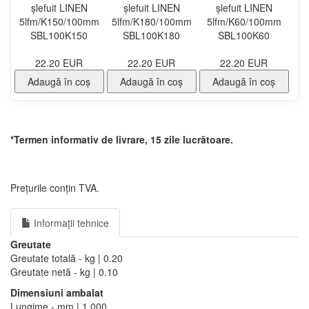
șlefuit LINEN
șlefuit LINEN
șlefuit LINEN
5lfm/K150/100mm
5lfm/K180/100mm
5lfm/K60/100mm
SBL100K150
SBL100K180
SBL100K60
22.20 EUR
22.20 EUR
22.20 EUR
Adaugă în coş
Adaugă în coş
Adaugă în coş
*Termen informativ de livrare, 15 zile lucrătoare.
Prețurile conțin TVA.
Informații tehnice
Greutate
Greutate totală - kg | 0.20
Greutate netă - kg | 0.10
Dimensiuni ambalat
Lungime - mm | 1.000