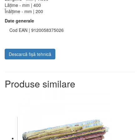
Lățime - mm | 400
Înălțime - mm | 200
Date generale
Cod EAN | 9120058375026
Descarcă fișă tehnică
Produse similare