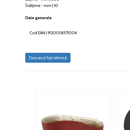
Înălțime - mm | 10
Date generale
Cod EAN | 9120058371004
Descarcă fișă tehnică