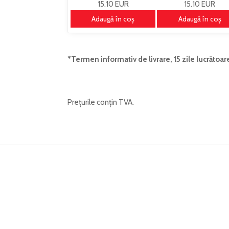
15.10 EUR
15.10 EUR
Adaugă în coş
Adaugă în coş
*Termen informativ de livrare, 15 zile lucrătoar
Prețurile conțin TVA.