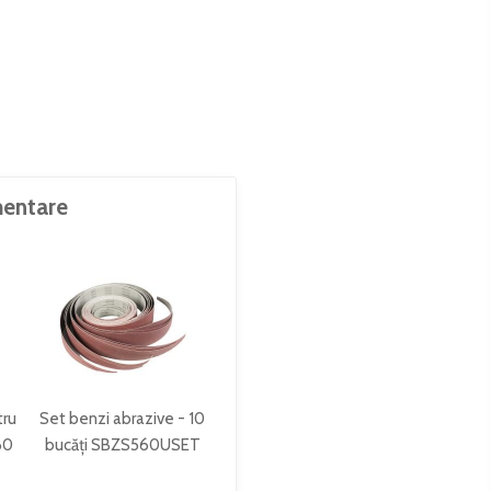
entare
tru
Set benzi abrazive - 10
80
bucăți SBZS560USET