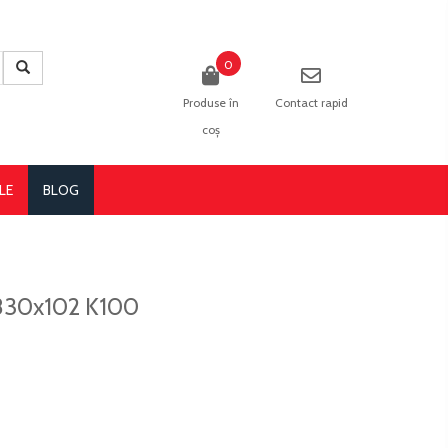
0
Produse în
Contact rapid
coș
LE
BLOG
 2830x102 K100