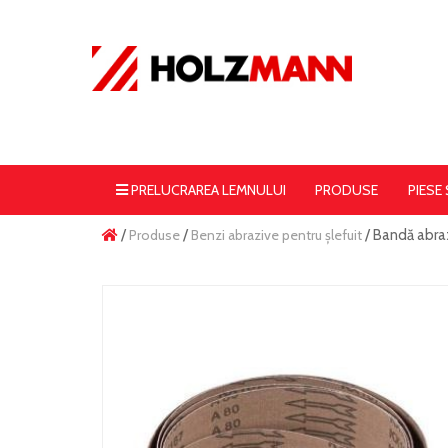
PRELUCRAREA LEMNULUI
PRODUSE
PIESE
/
Produse
/
Benzi abrazive pentru șlefuit
/ Bandă abra