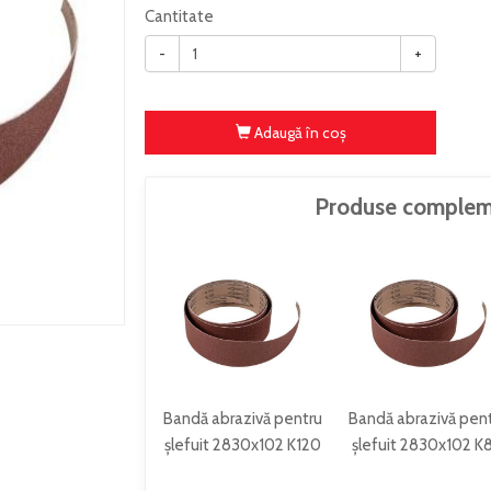
Cantitate
-
+
Adaugă în coş
Produse complem
Bandă abrazivă pentru
Bandă abrazivă pen
șlefuit 2830x102 K120
șlefuit 2830x102 K
SBZS640PK120
SBZS640PK80