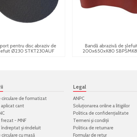
port pentru disc abraziv de
Bandă abrazivă de șlefui
lefuit Ø230 STKT230AUF
200x650xK80 SBPSMK
ii
Legal
e circulare de formatizat
ANPC
 aplicat cant
Soluționarea online a litigiilor
NC
Politica de confidenţialitate
 frezat - MNF
Termeni şi condiţii
îndreptat și rindeluit
Politica de returnare
e circulare cu masă
Formular de retur