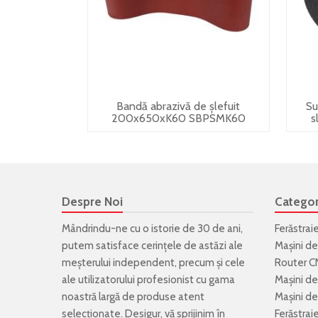
Bandă abrazivă de șlefuit
Su
200x650xK60 SBPSMK60
s
Despre Noi
Categor
Mândrindu-ne cu o istorie de 30 de ani,
Ferăstrai
putem satisface cerințele de astăzi ale
Mașini de
meșterului independent, precum și cele
Router C
ale utilizatorului profesionist cu gama
Mașini de
noastră largă de produse atent
Mașini de 
selecționate. Desigur, vă sprijinim în
Ferăstrai