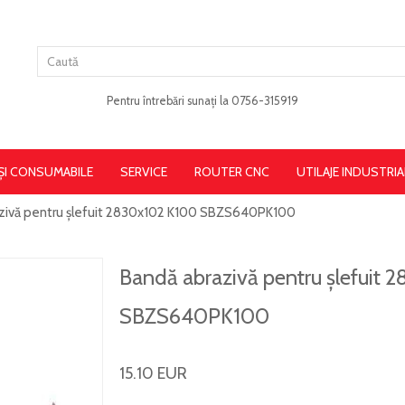
Pentru întrebări sunați la 0756-315919
 ȘI CONSUMABILE
SERVICE
ROUTER CNC
UTILAJE INDUSTRIA
zivă pentru șlefuit 2830x102 K100 SBZS640PK100
Bandă abrazivă pentru șlefuit
SBZS640PK100
15.10 EUR