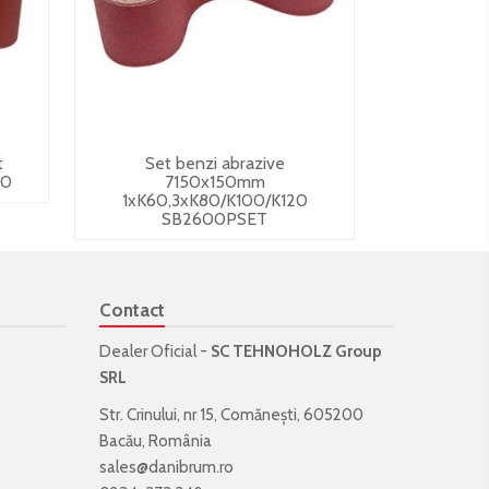
t
Set benzi abrazive
80
7150x150mm
1xK60,3xK80/K100/K120
SB2600PSET
Contact
Dealer Oficial -
SC TEHNOHOLZ Group
SRL
Str. Crinului, nr 15, Comănești, 605200
Bacău, România
sales@danibrum.ro