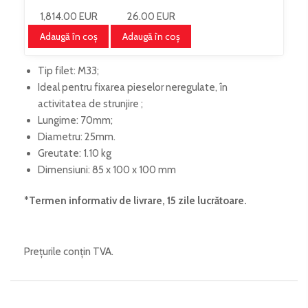
ES30110
1,814.00 EUR
26.00 EUR
Adaugă în coş
Adaugă în coş
Tip filet: M33;
Ideal pentru fixarea pieselor neregulate, în
activitatea de strunjire ;
Lungime: 70mm;
Diametru: 25mm.
Greutate: 1.10 kg
Dimensiuni: 85 x 100 x 100 mm
*Termen informativ de livrare, 15 zile lucrătoare
.
Prețurile conțin TVA.