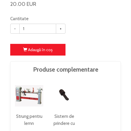
20.00 EUR
Cantitate
-
+
Adaugă în coş
Produse complementare
Strung pentru
Sistem de
lemn
prindere cu
DBK1500_400V
excentric